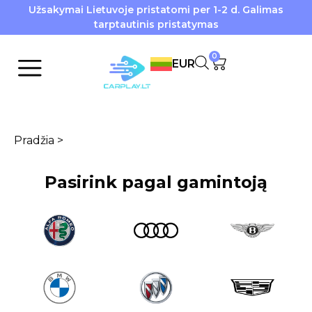
Užsakymai Lietuvoje pristatomi per 1-2 d. Galimas
tarptautinis pristatymas
0
EUR
Pradžia
>
Pasirink pagal gamintoją