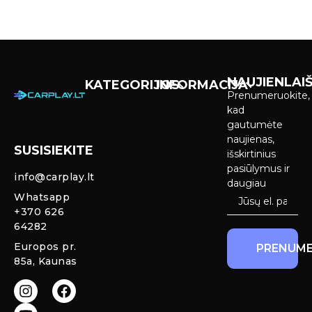
NAUJIENLAIŠ
KATEGORIJOS
INFORMACIJA
Prenumeruokite,
Carplay &
Pirkimas ir
kad
Android Auto
pristatymas
gautumėte
Ekranai
naujienas,
SUSISIEKITE
Privatumo
išskirtinius
Priekinio
politika
pasiūlymus ir
info@carplay.lt
galinio vaizdo
daugiau
kameros ir
Prekių
Whatsapp
sistemos
grąžinimas ir
+370 626
garantija
64282
Mercedes
Europos pr.
PRENUME
salono LED
85a, Kaunas
apšvietimas
Carplay ir