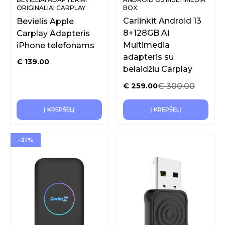
ORIGINALIAI CARPLAY
BOX
FUNKCIJAI
Carlinkit Android 13
Bevielis Apple
8+128GB Ai
Carplay Adapteris
Multimedia
iPhone telefonams
adapteris su
€
139.00
belaidžiu Carplay
€
300.00
€
259.00
Į KREPŠELĮ
Į KREPŠELĮ
-31%