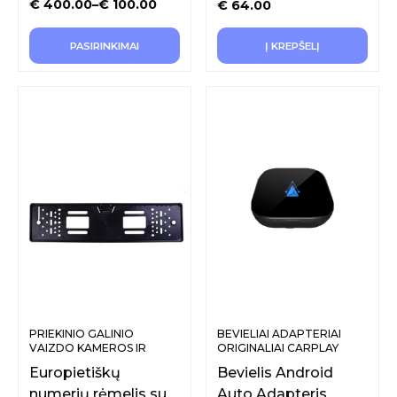
€
400.00
–
€
100.00
€
64.00
PASIRINKIMAI
Į KREPŠELĮ
PRIEKINIO GALINIO
BEVIELIAI ADAPTERIAI
VAIZDO KAMEROS IR
ORIGINALIAI CARPLAY
SISTEMOS
FUNKCIJAI
Europietiškų
Bevielis Android
numerių rėmelis su
Auto Adapteris