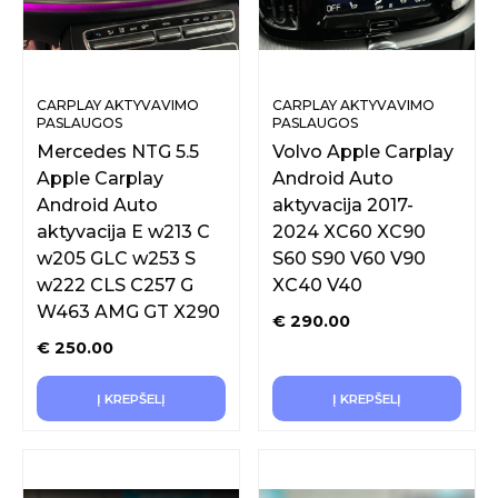
CARPLAY AKTYVAVIMO
CARPLAY AKTYVAVIMO
PASLAUGOS
PASLAUGOS
Mercedes NTG 5.5
Volvo Apple Carplay
Apple Carplay
Android Auto
Android Auto
aktyvacija 2017-
aktyvacija E w213 C
2024 XC60 XC90
w205 GLC w253 S
S60 S90 V60 V90
w222 CLS C257 G
XC40 V40
W463 AMG GT X290
€
290.00
€
250.00
Į KREPŠELĮ
Į KREPŠELĮ