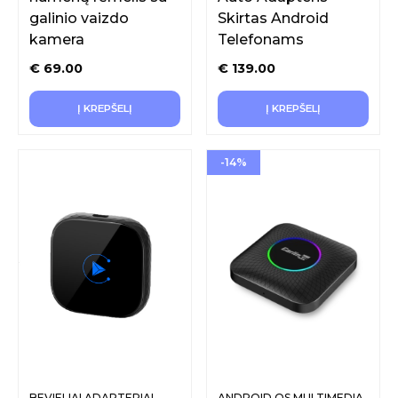
galinio vaizdo
Skirtas Android
kamera
Telefonams
€
69.00
€
139.00
Į KREPŠELĮ
Į KREPŠELĮ
-14%
BEVIELIAI ADAPTERIAI
ANDROID OS MULTIMEDIA