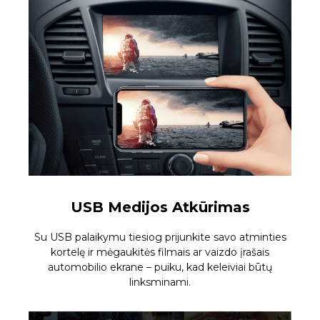
USB Medijos Atkūrimas
Su USB palaikymu tiesiog prijunkite savo atminties
kortelę ir mėgaukitės filmais ar vaizdo įrašais
automobilio ekrane – puiku, kad keleiviai būtų
linksminami.