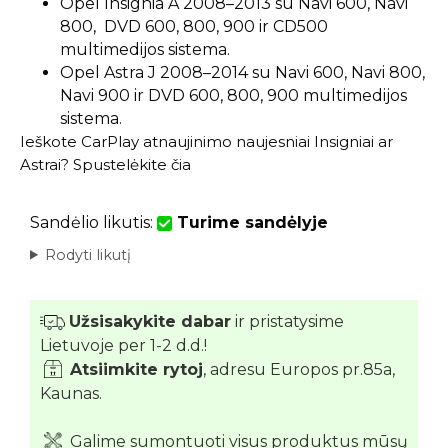
Opel Insignia A 2008–2013 su Navi 600, Navi
800, DVD 600, 800, 900 ir CD500
multimedijos sistema.
Opel Astra J 2008–2014 su Navi 600, Navi 800,
Navi 900 ir DVD 600, 800, 900 multimedijos
sistema.
Ieškote CarPlay atnaujinimo naujesniai Insigniai ar
Astrai?
Spustelėkite čia
Sandėlio likutis:
Turime sandėlyje
Rodyti likutį
Užsisakykite dabar
ir pristatysime
Lietuvoje per 1-2 d.d.!
Atsiimkite rytoj
, adresu Europos pr.85a,
Kaunas.
Galime sumontuoti visus produktus mūsų