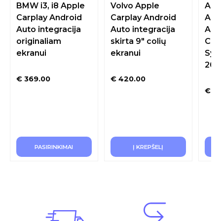
ORIGINALIAM EKRANUI
ORIGINALIAM EKRANUI
ORIG
BMW i3, i8 Apple
Volvo Apple
Aud
Carplay Android
Carplay Android
Appl
Auto integracija
Auto integracija
And
originaliam
skirta 9″ colių
Con
ekranui
ekranui
Sym
201
€
369.00
€
420.00
€
32
PASIRINKIMAI
Į KREPŠELĮ