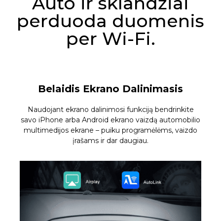
Auto ir sklandžiai
perduoda duomenis
per Wi-Fi.
Belaidis Ekrano Dalinimasis
Naudojant ekrano dalinimosi funkciją bendrinkite
savo iPhone arba Android ekrano vaizdą automobilio
multimedijos ekrane – puiku programėlėms, vaizdo
įrašams ir dar daugiau.