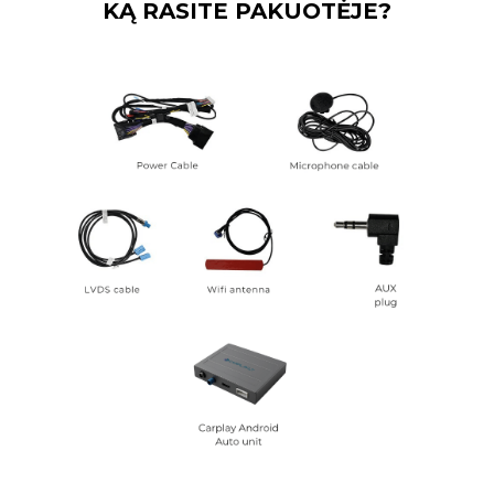
KĄ RASITE PAKUOTĖJE?