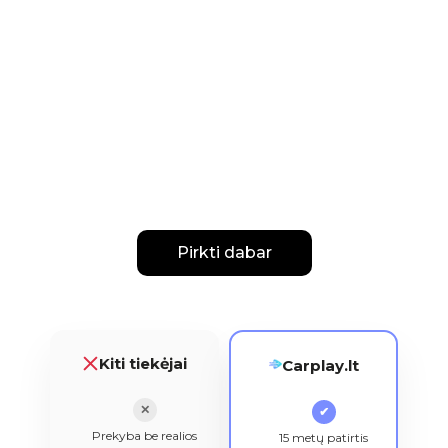
Pirkti dabar
Kiti tiekėjai
Carplay.lt
✕
✔
Prekyba be realios
15 metų patirtis