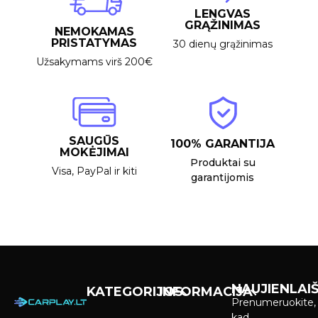
LENGVAS
GRĄŽINIMAS
NEMOKAMAS
PRISTATYMAS
30 dienų grąžinimas
Užsakymams virš 200€
SAUGŪS
100% GARANTIJA
MOKĖJIMAI
Produktai su
Visa, PayPal ir kiti
garantijomis
NAUJIENLAIŠ
KATEGORIJOS
INFORMACIJA
Prenumeruokite,
Carplay &
Pirkimas ir
kad