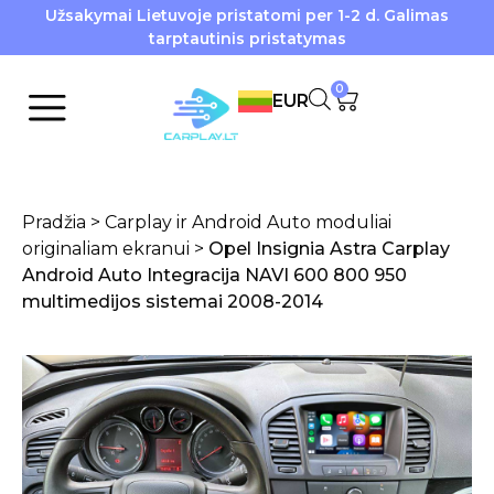
Užsakymai Lietuvoje pristatomi per 1-2 d. Galimas
tarptautinis pristatymas
0
EUR
Pradžia
>
Carplay ir Android Auto moduliai
originaliam ekranui
>
Opel Insignia Astra Carplay
Android Auto Integracija NAVI 600 800 950
multimedijos sistemai 2008-2014