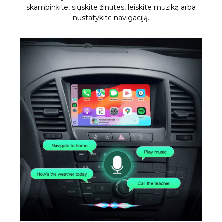
skambinkite, siųskite žinutes, leiskite muziką arba
nustatykite navigaciją.