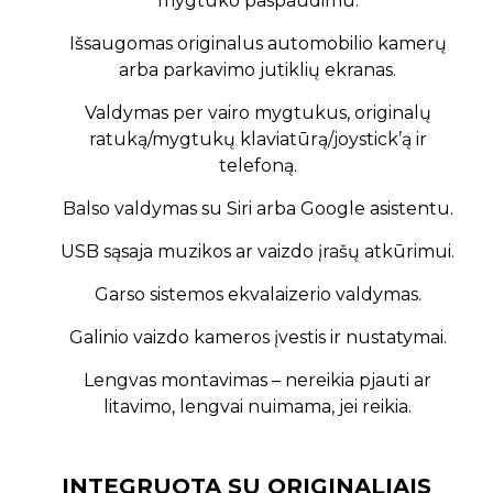
mygtuko paspaudimu.
Išsaugomas originalus automobilio kamerų
arba parkavimo jutiklių ekranas.
Valdymas per vairo mygtukus, originalų
ratuką/mygtukų klaviatūrą/joystick’ą ir
telefoną.
Balso valdymas su Siri arba Google asistentu.
USB sąsaja muzikos ar vaizdo įrašų atkūrimui.
Garso sistemos ekvalaizerio valdymas.
Galinio vaizdo kameros įvestis ir nustatymai.
Lengvas montavimas – nereikia pjauti ar
litavimo, lengvai nuimama, jei reikia.
INTEGRUOTA SU ORIGINALIAIS