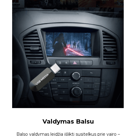
Valdymas Balsu
Balso valdymas leidžia išlikti susitelkus prie vairo –