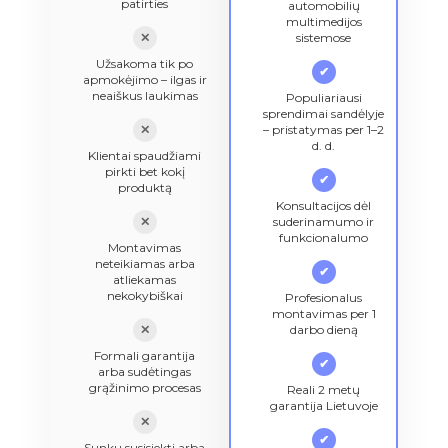
patirties
automobilių
multimedijos
✕
sistemose
Užsakoma tik po
✔
apmokėjimo – ilgas ir
neaiškus laukimas
Populiariausi
sprendimai sandėlyje
✕
– pristatymas per 1–2
d. d.
Klientai spaudžiami
pirkti bet kokį
✔
produktą
Konsultacijos dėl
✕
suderinamumo ir
funkcionalumo
Montavimas
neteikiamas arba
✔
atliekamas
nekokybiškai
Profesionalus
montavimas per 1
✕
darbo dieną
Formali garantija
✔
arba sudėtingas
grąžinimo procesas
Reali 2 metų
garantija Lietuvoje
✕
✔
Sunku susisiekti arba