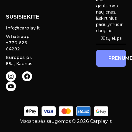
Android Auto
pristatymas
gautumėte
Ekranai
naujienas,
SUSISIEKITE
Privatumo
išskirtinius
Priekinio
politika
pasiūlymus ir
info@carplay.lt
galinio vaizdo
daugiau
kameros ir
Prekių
Whatsapp
sistemos
grąžinimas ir
+370 626
garantija
64282
Mercedes
Europos pr.
PRENUME
salono LED
85a, Kaunas
apšvietimas
Carplay ir
Android Auto
moduliai
originaliam
ekranui
Visos teisės saugomos © 2026 Carplay.lt