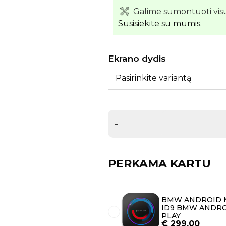
Galime sumontuoti vis
Susisiekite su mumis.
Ekrano dydis
Pasirinkite variantą
-
PERKAMA KARTU
BMW ANDROID M
ID9 BMW ANDRO
PLAY
€
299.00