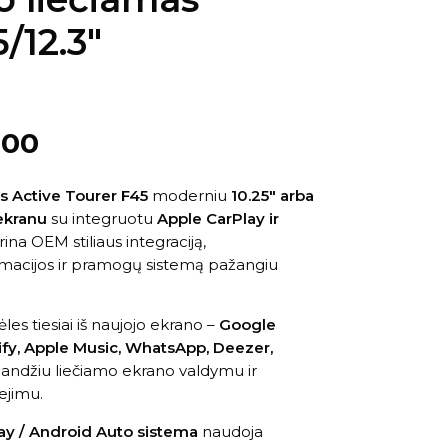
/12.3″
.00
s Active Tourer F45
moderniu
10.25″ arba
 ekranu
su integruotu
Apple CarPlay ir
krina OEM stiliaus integraciją,
macijos ir pramogų sistemą pažangiu
s tiesiai iš naujojo ekrano –
Google
fy, Apple Music, WhatsApp, Deezer,
klandžiu liečiamo ekrano valdymu ir
ejimu.
lay / Android Auto sistema
naudoja