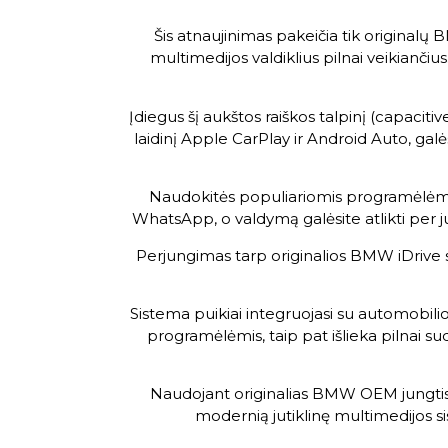
Šis atnaujinimas pakeičia tik originalų
multimedijos valdiklius pilnai veikianči
Įdiegus šį aukštos raiškos talpinį (capaci
laidinį Apple CarPlay ir Android Auto, galės
Naudokitės populiariomis programėlėmis
WhatsApp, o valdymą galėsite atlikti per j
Perjungimas tarp originalios BMW iDrive s
Sistema puikiai integruojasi su automobilio
programėlėmis, taip pat išlieka pilnai s
Naudojant originalias BMW OEM jungtis, 
modernią jutiklinę multimedijos si