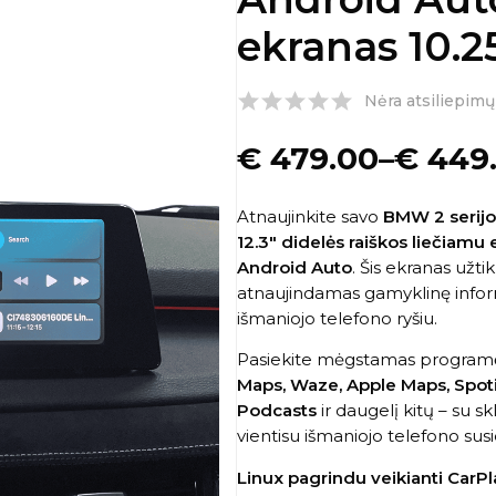
ekranas 10.25
Nėra atsiliepimų
€
479.00
–
€
449
Atnaujinkite savo
BMW 2 serijo
12.3″ didelės raiškos liečiamu
Android Auto
. Šis ekranas užti
atnaujindamas gamyklinę infor
išmaniojo telefono ryšiu.
Pasiekite mėgstamas programėle
Maps, Waze, Apple Maps, Spoti
Podcasts
ir daugelį kitų – su s
vientisu išmaniojo telefono susi
Linux pagrindu veikianti CarP