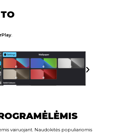
UTO
rPlay
.
PROGRAMĖLĖMIS
ėmis vairuojant. Naudokitės populiariomis