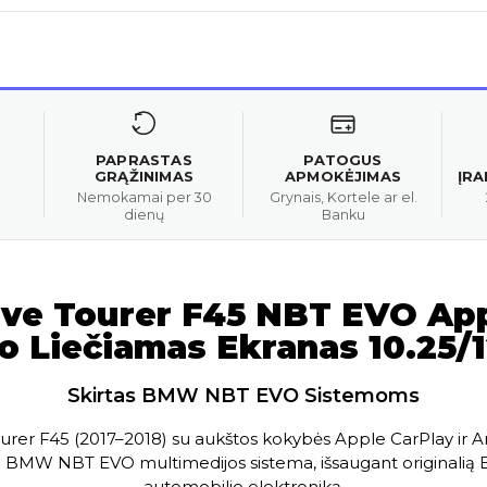
PAPRASTAS
PATOGUS
GRĄŽINIMAS
APMOKĖJIMAS
ĮR
Nemokamai per 30
Grynais, Kortele ar el.
dienų
Banku
ive Tourer F45 NBT EVO App
o Liečiamas Ekranas 10.25/1
Skirtas BMW NBT EVO Sistemoms
urer F45 (2017–2018) su aukštos kokybės Apple CarPlay ir A
lia BMW NBT EVO multimedijos sistema, išsaugant originalią BM
automobilio elektroniką.