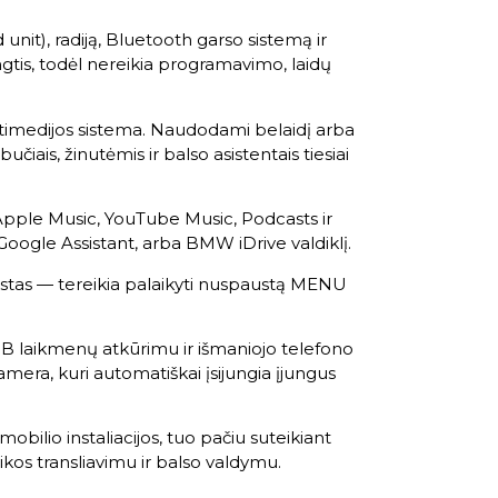
nit), radiją, Bluetooth garso sistemą ir
ngtis, todėl nereikia programavimo, laidų
ultimedijos sistema. Naudodami belaidį arba
čiais, žinutėmis ir balso asistentais tiesiai
Apple Music, YouTube Music, Podcasts ir
Google Assistant, arba BMW iDrive valdiklį.
rastas — tereikia palaikyti nuspaustą MENU
 USB laikmenų atkūrimu ir išmaniojo telefono
mera, kuri automatiškai įsijungia įjungus
ilio instaliacijos, tuo pačiu suteikiant
ikos transliavimu ir balso valdymu.