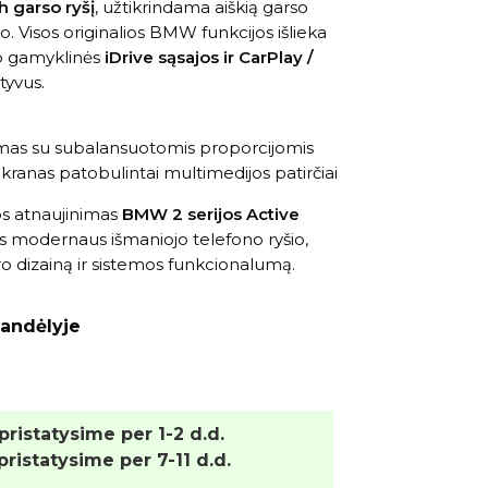
h garso ryšį
, užtikrindama aiškią garso
. Visos originalios BMW funkcijos išlieka
p gamyklinės
iDrive sąsajos ir CarPlay /
ityvus.
imas su subalansuotomis proporcijomis
ekranas patobulintai multimedijos patirčiai
os atnaujinimas
BMW 2 serijos Active
ms modernaus išmaniojo telefono ryšio,
ro dizainą ir sistemos funkcionalumą.
andėlyje
 pristatysime per 1-2 d.d.
 pristatysime per 7-11 d.d.