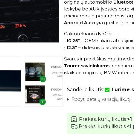
originalų automobilio
Bluetoot
kokybę be AUX įvesties poreikio
prieinamos, o perjungimas tar
Android Auto
yra greitas ir intu
Galimi ekrano dydžiai:
•
10.25″
– OEM stiliaus atnaujin
•
12.3″
– didesnis plačiaekranis 
Švarus ir praktiškas multimedij
Tourer savininkams
, norintie
išlaikant originalų BMW interje
Sandėlio likutis:
Turime s
Rodyti detalų variacijų likutį
Prekės, kurių likutis
>1
Prekės, kurių likutis
<1