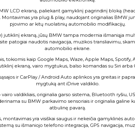
 BMW LCD ekraną, paliekant gamyklinį pagrindinį bloką (head u
us. Montavimas yra plug & play, naudojant originalias BMW ju
pjovimo ar kitų nuolatinių automobilio modifikacijų.
tive) jutiklinį ekraną, jūsų BMW tampa modernia išmaniąja m
ite patogiai naudotis navigacija, muzikos transliavimu, skambu
automobilio ekrane.
, tokiomis kaip Google Maps, Waze, Apple Maps, Spotify, 
utiklinį ekraną, vairo mygtukus, balso komandas su Siri arba 
ąsajos ir CarPlay / Android Auto aplinkos yra greitas ir pap
mygtuką ant iDrive valdiklio.
 vairo valdikliais, originalia garso sistema, Bluetooth ryšiu,
uderinama su BMW parkavimo sensoriais ir originalia galine ka
atbulinę pavarą.
montavimas yra visiškai saugus ir nekeičia gamyklinės automob
stemą su išmaniojo telefono integracija, GPS navigacija, muz