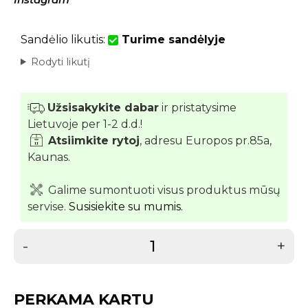
Sandėlio likutis:
Turime sandėlyje
Rodyti likutį
Užsisakykite dabar
ir pristatysime
Lietuvoje per 1-2 d.d.!
Atsiimkite rytoj
, adresu Europos pr.85a,
Kaunas.
Galime sumontuoti visus produktus mūsų
servise.
Susisiekite su mumis.
-
+
PERKAMA KARTU