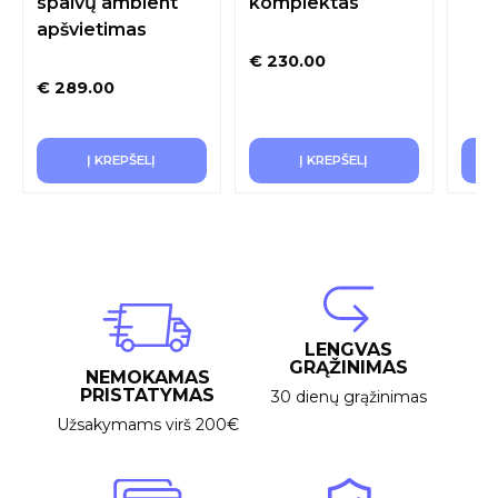
spalvų ambient
komplektas
apšvietimas
€
230.00
€
289.00
Į KREPŠELĮ
Į KREPŠELĮ
LENGVAS
GRĄŽINIMAS
NEMOKAMAS
PRISTATYMAS
30 dienų grąžinimas
Užsakymams virš 200€