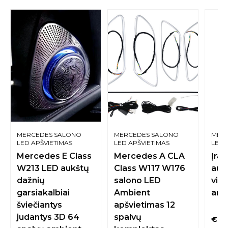
MERCEDES SALONO
MERCEDES SALONO
MER
LED APŠVIETIMAS
LED APŠVIETIMAS
LED 
Mercedes E Class
Mercedes A CLA
Įran
W213 LED aukštų
Class W117 W176
aut
dažnių
salono LED
vid
garsiakalbiai
Ambient
ard
šviečiantys
apšvietimas 12
judantys 3D 64
spalvų
€
6.