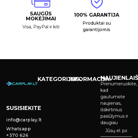
SAUGŪS
100% GARANTIJA
MOKĖJIMAI
Produktai su
Visa, PayPal ir kiti
garantijomis
NAUJIENLAIŠ
KATEGORIJOS
INFORMACIJA
Prenumeruokite,
Carplay &
Pirkimas ir
kad
Android Auto
pristatymas
gautumėte
Ekranai
naujienas,
SUSISIEKITE
Privatumo
išskirtinius
Priekinio
politika
pasiūlymus ir
info@carplay.lt
galinio vaizdo
daugiau
kameros ir
Prekių
Whatsapp
sistemos
grąžinimas ir
+370 626