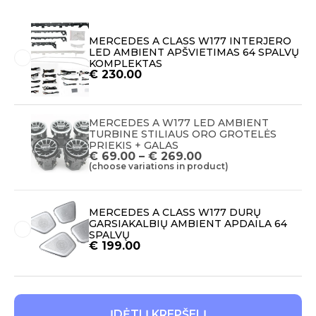
MERCEDES A CLASS W177 INTERJERO
LED AMBIENT APŠVIETIMAS 64 SPALVŲ
KOMPLEKTAS
€
230.00
MERCEDES A W177 LED AMBIENT
TURBINE STILIAUS ORO GROTELĖS
PRIEKIS + GALAS
€
69.00
–
€
269.00
(choose variations in product)
MERCEDES A CLASS W177 DURŲ
GARSIAKALBIŲ AMBIENT APDAILA 64
SPALVŲ
€
199.00
ĮDĖTI Į KREPŠELĮ