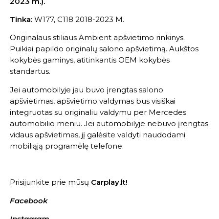
2023 m.).
Tinka:
W177, C118 2018-2023 M.
Originalaus stiliaus Ambient apšvietimo rinkinys.
Puikiai papildo originalų salono apšvietimą. Aukštos
kokybės gaminys, atitinkantis OEM kokybės
standartus.
Jei automobilyje jau buvo įrengtas salono
apšvietimas, apšvietimo valdymas bus visiškai
integruotas su originaliu valdymu per Mercedes
automobilio meniu. Jei automobilyje nebuvo įrengtas
vidaus apšvietimas, jį galėsite valdyti naudodami
mobiliąją programėlę telefone.
Prisijunkite prie mūsų
Carplay.lt!
Facebook
Instagram