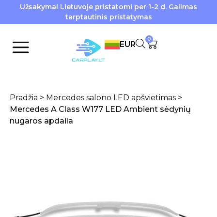
Užsakymai Lietuvoje pristatomi per 1-2 d. Galimas
tarptautinis pristatymas
0
EUR
Pradžia
>
Mercedes salono LED apšvietimas
>
Mercedes A Class W177 LED Ambient sėdynių
nugaros apdaila