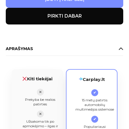
PIRKTI DABAR
APRAŠYMAS
Kiti tiekėjai
Carplay.lt
✕
✔
Prekyba be realios
15 metų patirtis
patirties
automobilių
multimedijos sistemose
✕
✔
Užsakoma tik po
apmokėjimo – ilgas ir
Populiariausi