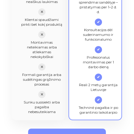
neaiškus laukimas
sprendimai sandėlyje –
pristatymas per 1–2 d.
✕
d.
Klientai spaudžiami
✔
pirkti bet kokį produktą
Konsultacijos dėl
✕
suderinamumo ir
funkcionalumo
Montavimas
neteikiamas arba
✔
atliekamas
nekokybiškai
Profesionalus
montavimas per 1
✕
darbo dieną
Formali garantija arba
✔
sudėtingas grąžinimo
procesas
Reali 2 metų garantija
Lietuvoje
✕
✔
Sunku susisiekti arba
pagalba
Techninė pagalba ir po
nebesuteikiama
garantinio laikotarpio