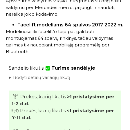
Apšvietimo valdymas visiškai integruotas su originaliu
valdymu per Mercedes meniu, prijungti ir naudoti,
nereikia jokio kodavimo.
Facelift modeliams 64 spalvos 2017-2022 m.
Modeliuose iki facelift’o taip pat gali būti
montuojamas 64 spalvų rinkinys, tačiau valdymas
galimas tik naudojant mobiliąją programėlę per
Bluetooth.
Sandėlio likutis:
Turime sandėlyje
Rodyti detalų variacijų likutį
Prekės, kurių likutis
>1 pristatysime per
1-2 d.d.
Prekės, kurių likutis
<1 pristatysime per
7-11 d.d.