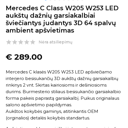
Mercedes C Class W205 W253 LED
aukštų dažnių garsiakalbiai
šviečiantys judantys 3D 64 spalvų
ambient apšvietimas
Nėra atsiliepimų
€
289.00
Mercedes C klasės W205 W253 LED apšviečiamo
interjero besisukančių 3D aukštų dažnių garsiakalbių
rinkinys 2 vnt. Skirtas kairiosioms ir dešiniosioms
durims. Burmesterio stiliaus besisukančio garsiakalbio
forma pakeis paprastą garsiakalbį. Puikus originalaus
salono apšvietimo papildymas.
Aukštos kokybės gaminys, atitinkantis OEM
(orginalios) detalės kokybės standartus.