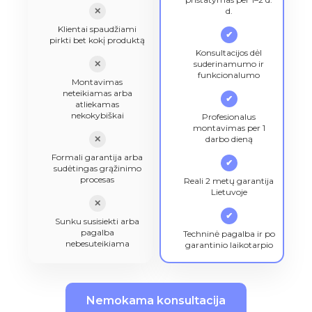
✕
d.
Klientai spaudžiami
✔
pirkti bet kokį produktą
Konsultacijos dėl
✕
suderinamumo ir
funkcionalumo
Montavimas
neteikiamas arba
✔
atliekamas
nekokybiškai
Profesionalus
montavimas per 1
✕
darbo dieną
Formali garantija arba
✔
sudėtingas grąžinimo
procesas
Reali 2 metų garantija
Lietuvoje
✕
✔
Sunku susisiekti arba
pagalba
Techninė pagalba ir po
nebesuteikiama
garantinio laikotarpio
Nemokama konsultacija