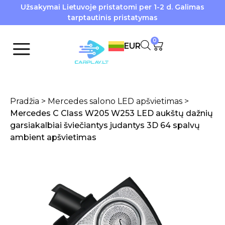
Užsakymai Lietuvoje pristatomi per 1-2 d. Galimas
tarptautinis pristatymas
0
EUR
Pradžia
>
Mercedes salono LED apšvietimas
>
Mercedes C Class W205 W253 LED aukštų dažnių
garsiakalbiai šviečiantys judantys 3D 64 spalvų
ambient apšvietimas