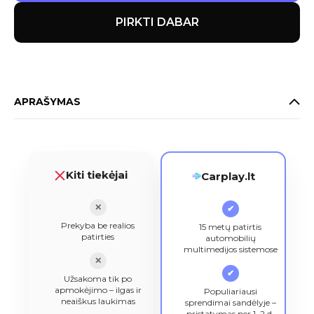
PIRKTI DABAR
APRAŠYMAS
Kiti tiekėjai
Carplay.lt
✕
✔
Prekyba be realios
15 metų patirtis
patirties
automobilių
multimedijos sistemose
✕
✔
Užsakoma tik po
apmokėjimo – ilgas ir
Populiariausi
neaiškus laukimas
sprendimai sandėlyje –
pristatymas per 1–2 d.