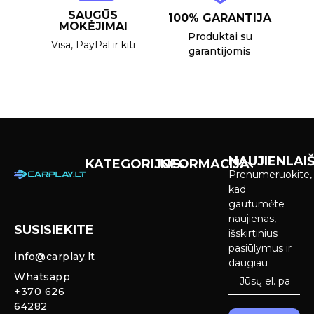
SAUGŪS
100% GARANTIJA
MOKĖJIMAI
Produktai su
Visa, PayPal ir kiti
garantijomis
NAUJIENLAIŠ
KATEGORIJOS
INFORMACIJA
Prenumeruokite,
Carplay &
Pirkimas ir
kad
Android Auto
pristatymas
gautumėte
Ekranai
naujienas,
SUSISIEKITE
Privatumo
išskirtinius
Priekinio
politika
pasiūlymus ir
info@carplay.lt
galinio vaizdo
daugiau
kameros ir
Prekių
Whatsapp
sistemos
grąžinimas ir
+370 626
garantija
64282