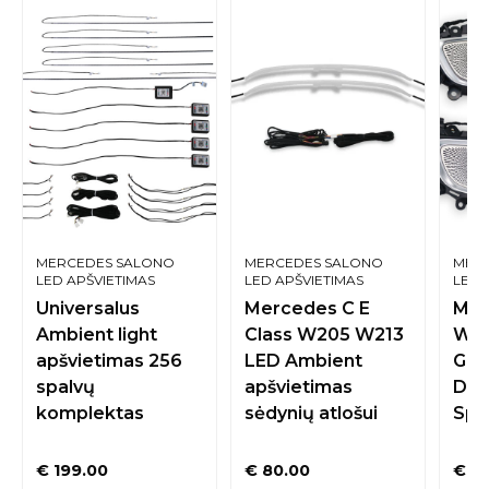
MERCEDES SALONO
MERCEDES SALONO
MER
LED APŠVIETIMAS
LED APŠVIETIMAS
LED 
Universalus
Mercedes C E
Mer
Ambient light
Class W205 W213
W20
apšvietimas 256
LED Ambient
Gar
spalvų
apšvietimas
Dan
komplektas
sėdynių atlošui
Spa
€
199.00
€
80.00
€
33