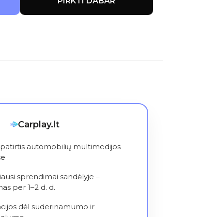
PIRKTI DABAR
Carplay.lt
patirtis automobilių multimedijos
se
iausi sprendimai sandėlyje –
as per 1–2 d. d.
cijos dėl suderinamumo ir