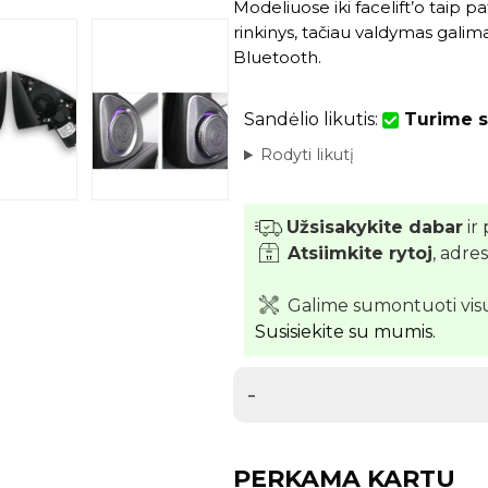
Modeliuose iki facelift’o taip 
rinkinys, tačiau valdymas gali
Bluetooth.
Sandėlio likutis:
Turime s
Rodyti likutį
Užsisakykite dabar
ir 
Atsiimkite rytoj
, adre
Galime sumontuoti vis
Susisiekite su mumis.
-
PERKAMA KARTU