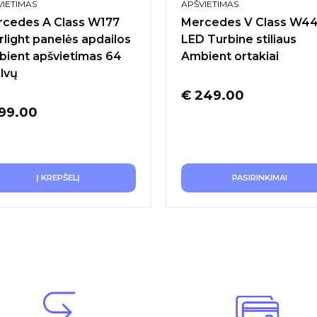
VIETIMAS
APŠVIETIMAS
cedes A Class W177
Mercedes V Class W4
rlight panelės apdailos
LED Turbine stiliaus
ient apšvietimas 64
Ambient ortakiai
lvų
€
249.00
99.00
Į KREPŠELĮ
PASIRINKIMAI