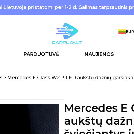
 Lietuvoje pristatomi per 1-2 d. Galimas tarptautinis p
EUR
PARDUOTUVĖ
NAUJIENOS
s
>
Mercedes E Class W213 LED aukštų dažnių garsiakalb
Mercedes E 
aukštų dažni
šviečiantys 