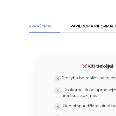
APRAŠYMAS
PAPILDOMA INFORMACI
Kiti tiekėjai
Prekyba be realios patirties
✕
Užsakoma tik po apmokėjimo
✕
neaiškus laukimas
Klientai spaudžiami pirkti b
✕