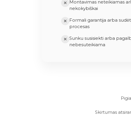
Montavimas neteikiamas ar
✕
nekokybiškai
Formali garantija arba sudė
✕
procesas
Sunku susisiekti arba pagal
✕
nebesuteikiama
Pigi
Skirtumas atsiran