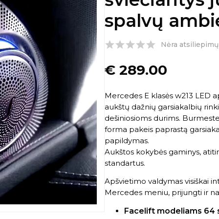
spalvų ambi
Nėra atsiliepimų
€
289.00
Mercedes E klasės w213 LED ap
aukštų dažnių garsiakalbių rinkin
dešiniosioms durims. Burmesteri
forma pakeis paprastą garsiaka
papildymas.
Aukštos kokybės gaminys, atiti
standartus.
Apšvietimo valdymas visiškai in
Mercedes meniu, prijungti ir na
Facelift modeliams 64 