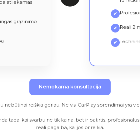
funkcio
ba atliekamas
Profesio
✔
tingas grąžinimo
Reali 2 
✔
ba
Techninė
✔
Nemokama konsultacija
au nebūtinai reiškia geriau. Ne visi CarPlay sprendimai yra vie
da tada, kai svarbu ne tik kaina, bet ir patirtis, profesiona
reali pagalba, kai jos prireikia.