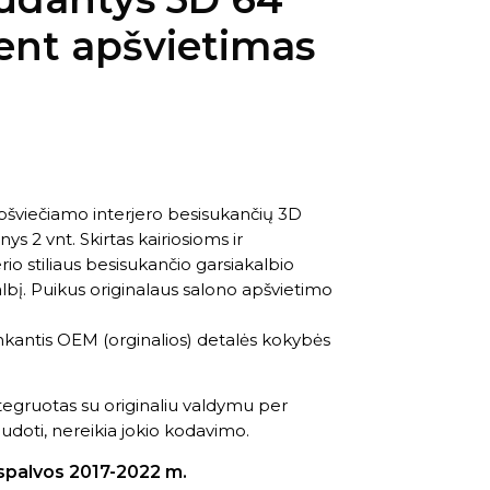
ent apšvietimas
šviečiamo interjero besisukančių 3D
ys 2 vnt. Skirtas kairiosioms ir
o stiliaus besisukančio garsiakalbio
lbį. Puikus originalaus salono apšvietimo
nkantis OEM (orginalios) detalės kokybės
tegruotas su originaliu valdymu per
udoti, nereikia jokio kodavimo.
spalvos 2017-2022 m.