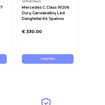
APŠVIETIMAS
APŠVIETIM
47
Mercedes C Class W206
MERCEDE
Durų Garsiakalbių Led
W205 W2
Dangteliai 64 Spalvos
Ambient
spalvų r
€
330.00
€
240.
Į KREPŠELĮ