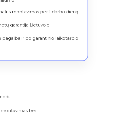
nalumo
nalus montavimas per 1 darbo dieną
metų garantija Lietuvoje
 pagalba ir po garantinio laikotarpio
nodi.
lus montavimas bei