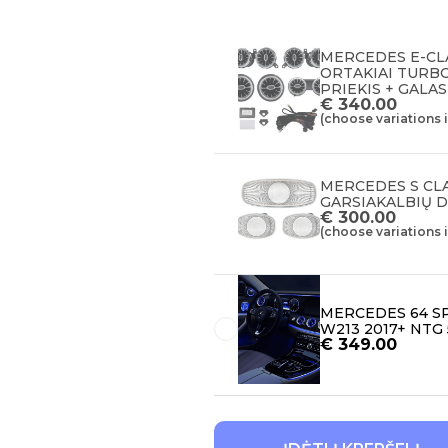
MERCEDES E-CLA
ORTAKIAI TURB
PRIEKIS + GALAS
€
340.00
(choose variations 
MERCEDES S CLA
GARSIAKALBIŲ 
€
300.00
(choose variations 
MERCEDES 64 S
W213 2017+ NTG 
€
349.00