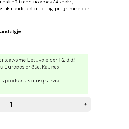
pat gali būti montuojamas 64 spalvų
mas tik naudojant mobiliąją programėlę per
andėlyje
pristatysime Lietuvoje per 1-2 d.d.!
su Europos pr.85a, Kaunas.
us produktus mūsų servise.
+