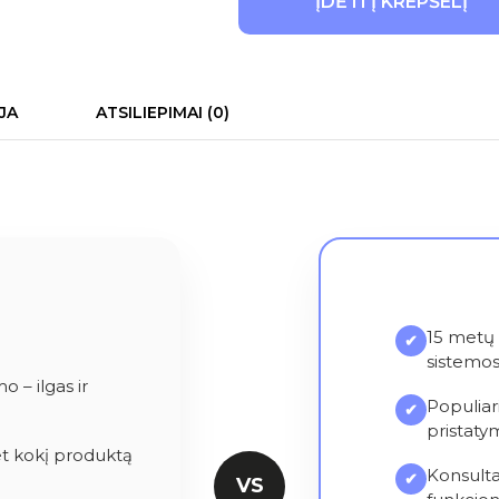
ĮDĖTI Į KREPŠELĮ
JA
ATSILIEPIMAI (0)
15 metų 
✔
sistemo
 – ilgas ir
Populiar
✔
pristatym
et kokį produktą
Konsulta
✔
VS