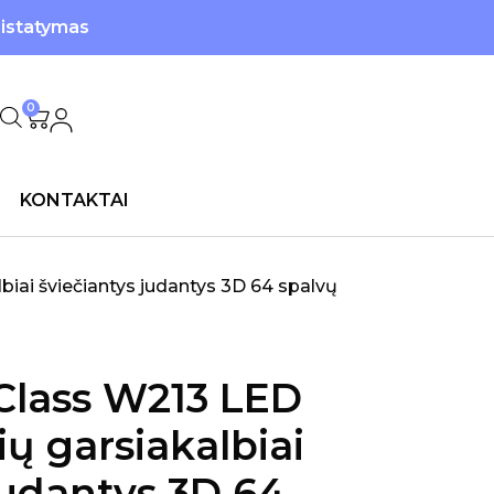
ristatymas
0
KONTAKTAI
iai šviečiantys judantys 3D 64 spalvų
Class W213 LED
ų garsiakalbiai
judantys 3D 64