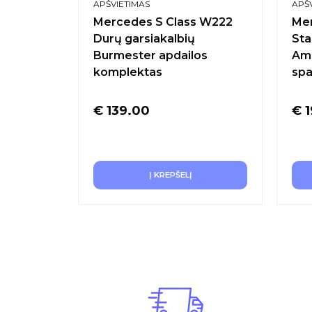
APŠVIETIMAS
APŠ
Mercedes S Class W222
Mer
Durų garsiakalbių
Sta
Burmester apdailos
Amb
komplektas
spa
€
139.00
€
1
Į KREPŠELĮ