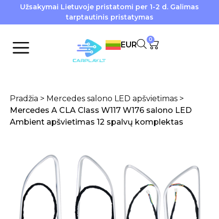
Užsakymai Lietuvoje pristatomi per 1-2 d. Galimas
tarptautinis pristatymas
0
EUR
Pradžia
>
Mercedes salono LED apšvietimas
>
Mercedes A CLA Class W117 W176 salono LED
Ambient apšvietimas 12 spalvų komplektas