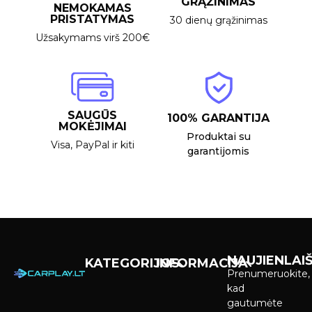
GRĄŽINIMAS
NEMOKAMAS
PRISTATYMAS
30 dienų grąžinimas
Užsakymams virš 200€
SAUGŪS
100% GARANTIJA
MOKĖJIMAI
Produktai su
Visa, PayPal ir kiti
garantijomis
NAUJIENLAIŠ
KATEGORIJOS
INFORMACIJA
Prenumeruokite,
Carplay &
Pirkimas ir
kad
Android Auto
pristatymas
gautumėte