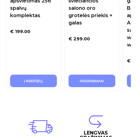
apšvietimas 256
šviečiančios
gar
spalvų
salono oro
Bur
komplektas
grotelės priekis +
apd
galas
Amb
sal
€
199.00
w20
€
299.00
w2
€
16
Į KREPŠELĮ
PASIRINKIMAI
LENGVAS