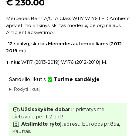
€
230.00
Mercedes Benz A/CLA Class W117 W176 LED Ambient
apšvietimo rinkinys, skirtas modeliui, be orginalaus
Ambient apšvietimo.
-12 spalvų, skirtos Mercedes automobiliams (2012-
2019 m.)
Tinka:
W117 (2013-2019) W176 (2012-2018) M.
Sandėlio likutis:
Turime sandėlyje
Rodyti likutį
Užsisakykite dabar
ir pristatysime
Lietuvoje per 1-2 d.d.!
Atsiimkite rytoj
, adresu Europos pr.85a,
Kaunas.