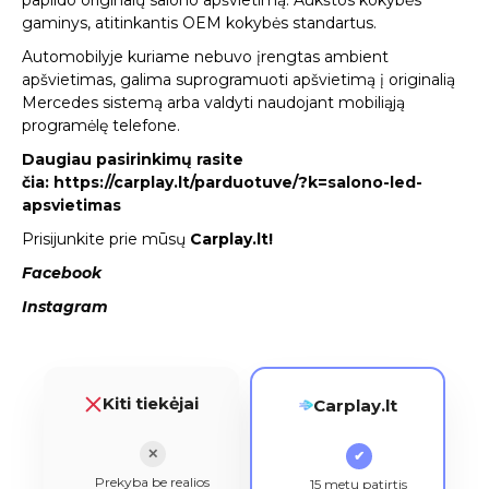
papildo originalų salono apšvietimą. Aukštos kokybės
gaminys, atitinkantis OEM kokybės standartus.
Automobilyje kuriame nebuvo įrengtas ambient
apšvietimas, galima suprogramuoti apšvietimą į originalią
Mercedes sistemą arba valdyti naudojant mobiliąją
programėlę telefone.
Daugiau pasirinkimų rasite
čia:
https://carplay.lt/parduotuve/?k=salono-led-
apsvietimas
Prisijunkite prie mūsų
Carplay.lt!
Facebook
Instagram
Kiti tiekėjai
Carplay.lt
✕
✔
Prekyba be realios
15 metų patirtis