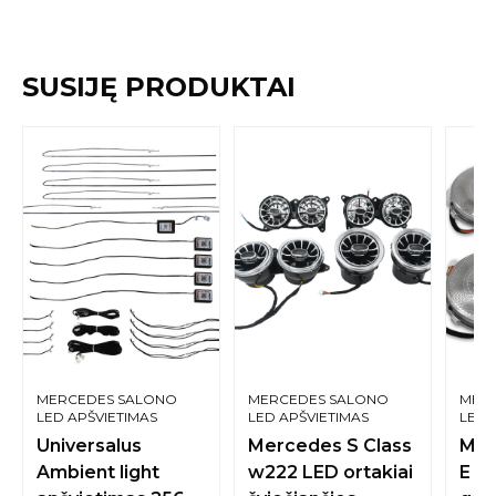
SUSIJĘ PRODUKTAI
MERCEDES SALONO
MERCEDES SALONO
MER
LED APŠVIETIMAS
LED APŠVIETIMAS
LED 
Universalus
Mercedes S Class
Mer
Ambient light
w222 LED ortakiai
E C