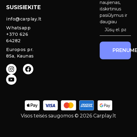
Ekranai
naujienas,
SUSISIEKITE
Privatumo
išskirtinius
Priekinio
politika
pasiūlymus ir
info@carplay.lt
galinio vaizdo
daugiau
kameros ir
Prekių
Whatsapp
sistemos
grąžinimas ir
+370 626
garantija
64282
Mercedes
Europos pr.
PRENUME
salono LED
85a, Kaunas
apšvietimas
Carplay ir
Android Auto
moduliai
originaliam
ekranui
Visos teisės saugomos © 2026 Carplay.lt