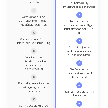
patirties
automobilių
multimedijos sistemose
✕
✔
Užsakoma tik po
apmokėjimo – ilgas ir
Populiariausi
neaiškus laukimas
sprendimai sandėlyje –
pristatymas per 1–2 d.
✕
d.
Klientai spaudžiami
✔
pirkti bet kokį produktą
Konsultacijos dėl
✕
suderinamumo ir
funkcionalumo
Montavimas
neteikiamas arba
✔
atliekamas
nekokybiškai
Profesionalus
montavimas per 1
✕
darbo dieną
Formali garantija arba
✔
sudėtingas grąžinimo
procesas
Reali 2 metų garantija
Lietuvoje
✕
✔
Sunku susisiekti arba