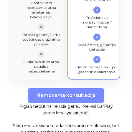
Montavimas
neteikiamas arba
✔
atliekamas
nekokybiškai
Profesionalus
montavimas per 1
✕
darbo dieną
Formali garantija arba
✔
sudėtingas grąžinimo
procesas
Reali 2 metų garantija
Lietuvoje
✕
✔
Sunku susisiekti arba
pagalba
Techninė pagalba ir po
nebesuteikiama
garantinio laikotarpio
Nemokama konsultacija
Pigiau nebūtinai reiškia geriau. Ne visi CarPlay
sprendimai yra vienodi.
Skirtumas atsiranda tada, kai svarbu ne tik kaina, bet