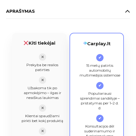
APRAŠYMAS
Kiti tiekėjai
Carplay.lt
✕
✔
Prekyba be realios
15 metų patirtis
patirties
automobilių
multimedijos sistemose
✕
✔
Užsakoma tik po
apmokėjimo – ilgas ir
Populiariausi
neaiškus laukimas
sprendimai sandėlyje –
pristatymas per 1–2 d.
✕
d.
Klientai spaudžiami
✔
pirkti bet kokį produktą
Konsultacijos dėl
✕
suderinamumo ir
funkcionalumo