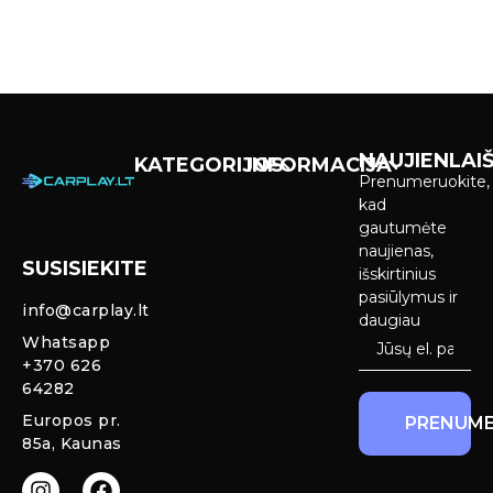
NAUJIENLAIŠ
KATEGORIJOS
INFORMACIJA
Prenumeruokite,
Carplay &
Pirkimas ir
kad
Android Auto
pristatymas
gautumėte
Ekranai
naujienas,
SUSISIEKITE
Privatumo
išskirtinius
Priekinio
politika
pasiūlymus ir
info@carplay.lt
galinio vaizdo
daugiau
kameros ir
Prekių
Whatsapp
sistemos
grąžinimas ir
+370 626
garantija
64282
Mercedes
Europos pr.
PRENUME
salono LED
85a, Kaunas
apšvietimas