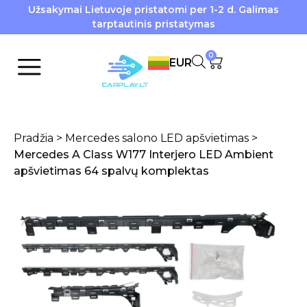
Užsakymai Lietuvoje pristatomi per 1-2 d. Galimas
tarptautinis pristatymas
0
EUR
Pradžia
>
Mercedes salono LED apšvietimas
>
Mercedes A Class W177 Interjero LED Ambient
apšvietimas 64 spalvų komplektas