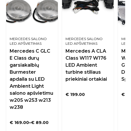
MERCEDES SALONO
MERCEDES SALONO
MER
LED APŠVIETIMAS
LED APŠVIETIMAS
LED 
Mercedes C GLC
Mercedes A CLA
Mer
E Class durų
Class W117 W176
W20
garsiakalbių
LED Ambient
Gar
Burmester
turbine stiliaus
Dan
apdaila su LED
priekiniai ortakiai
Spa
Ambient Light
salono apšvietimu
€
199.00
€
33
w205 w253 w213
w238
€
169.00
–
€
89.00