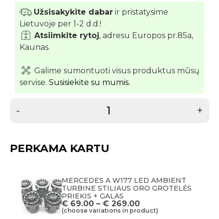
Užsisakykite dabar
ir pristatysime
Lietuvoje per 1-2 d.d.!
Atsiimkite rytoj
, adresu Europos pr.85a,
Kaunas.
Galime sumontuoti visus produktus mūsų
servise.
Susisiekite su mumis.
-
+
PERKAMA KARTU
MERCEDES A W177 LED AMBIENT
TURBINE STILIAUS ORO GROTELĖS
PRIEKIS + GALAS
€
69.00
–
€
269.00
(choose variations in product)