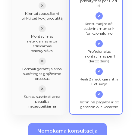
pristatymas per 1–2 d.
✕
d.
Klientai spaudžiami
✔
pirkti bet kokį produktą
Konsultacijos dėl
✕
suderinamumo ir
funkcionalumo
Montavimas
neteikiamas arba
✔
atliekamas
nekokybiškai
Profesionalus
montavimas per 1
✕
darbo dieną
Formali garantija arba
✔
sudėtingas grąžinimo
procesas
Reali 2 metų garantija
Lietuvoje
✕
✔
Sunku susisiekti arba
pagalba
Techninė pagalba ir po
nebesuteikiama
garantinio laikotarpio
Nemokama konsultacija