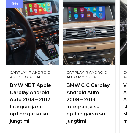
-9%
CARPLAY IR ANDROID
CARPLAY IR ANDROID
CARP
AUTO MODULIAI
AUTO MODULIAI
AUTO
ORIGINALIAM EKRANUI
ORIGINALIAM EKRANUI
ORIG
BMW NBT Apple
BMW CIC Carplay
Vol
Carplay Android
Android Auto
Appl
Auto 2013 – 2017
2008 – 2013
And
Integracija su
Integracija su
skir
optine garso su
optine garso su
MIB
jungtimi
jungtimi
mod