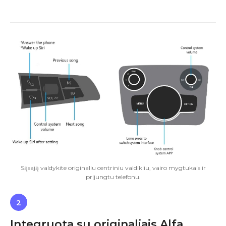
Sąsają valdykite originaliu centriniu valdikliu, vairo mygtukais ir
prijungtu telefonu.
2
Integruota su originaliais Alfa