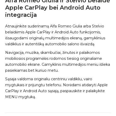
Alfa Romeo Giulia ir Stelvio belaidė
Apple CarPlay bei Android Auto
integracija
Atnaujinkite suderinamą Alfa Romeo Giulia arba Stelvio
belaidėmis Apple CarPlay ir Android Auto funkcijomis,
išsaugodami originalų multimedijos ekraną, gamyklinius
valdiklius ir autentišką automobilio salono išvaizdą.
Navigacija, muzika, skambučiai, žinutės ir palaikomos
mobiliosios programėlės rodomos tiesiog originaliame
automobilio ekrane. Gamyklinis multimedijos meniu išlieka
pasiekiamas bet kuriuo metu.
Sąsaja valdoma originaliu centriniu valdikliu, vairo
mygtukais ir prijungtu telefonu. Norėdami atidaryti Apple
CarPlay ir Android Auto sąsają, paspauskite ir palaikykite
MENU mygtuką.