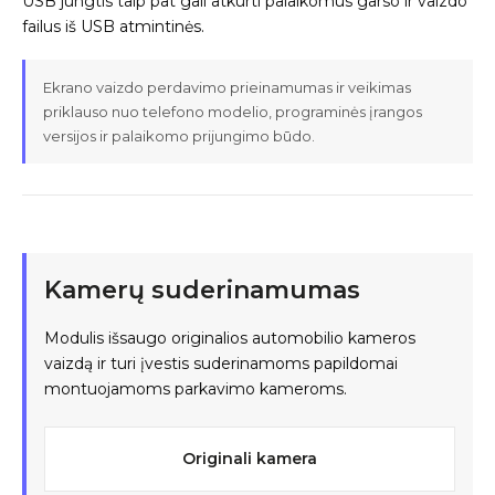
USB jungtis taip pat gali atkurti palaikomus garso ir vaizdo
failus iš USB atmintinės.
Ekrano vaizdo perdavimo prieinamumas ir veikimas
priklauso nuo telefono modelio, programinės įrangos
versijos ir palaikomo prijungimo būdo.
Kamerų suderinamumas
Modulis išsaugo originalios automobilio kameros
vaizdą ir turi įvestis suderinamoms papildomai
montuojamoms parkavimo kameroms.
Originali kamera