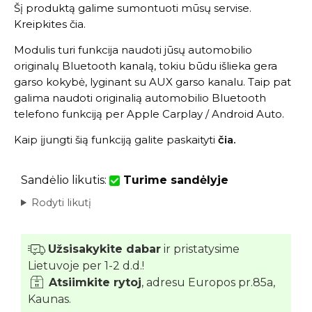
Šį produktą galime sumontuoti mūsų servise.
Kreipkites
čia
.
Modulis turi funkcija naudoti jūsų automobilio
originalų Bluetooth kanalą, tokiu būdu išlieka gera
garso kokybė, lyginant su AUX garso kanalu. Taip pat
galima naudoti originalią automobilio Bluetooth
telefono funkciją per Apple Carplay / Android Auto.
Kaip įjungti šią funkciją galite paskaityti
čia
.
Sandėlio likutis:
Turime sandėlyje
Rodyti likutį
Užsisakykite dabar
ir pristatysime
Lietuvoje per 1-2 d.d.!
Atsiimkite rytoj
, adresu Europos pr.85a,
Kaunas.