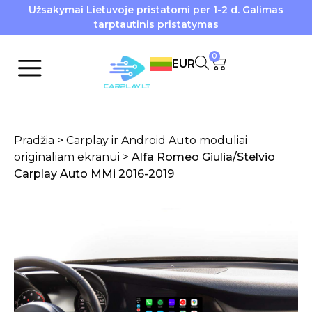
Užsakymai Lietuvoje pristatomi per 1-2 d. Galimas
tarptautinis pristatymas
0
EUR
Pradžia
>
Carplay ir Android Auto moduliai
originaliam ekranui
>
Alfa Romeo Giulia/Stelvio
Carplay Auto MMi 2016-2019