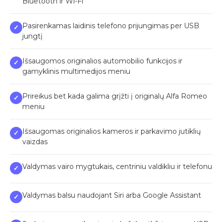
Bluetooth ir Wi-Fi
Pasirenkamas laidinis telefono prijungimas per USB
✓
jungtį
Išsaugomos originalios automobilio funkcijos ir
✓
gamyklinis multimedijos meniu
Prireikus bet kada galima grįžti į originalų Alfa Romeo
✓
meniu
Išsaugomas originalios kameros ir parkavimo jutiklių
✓
vaizdas
Valdymas vairo mygtukais, centriniu valdikliu ir telefonu
✓
Valdymas balsu naudojant Siri arba Google Assistant
✓