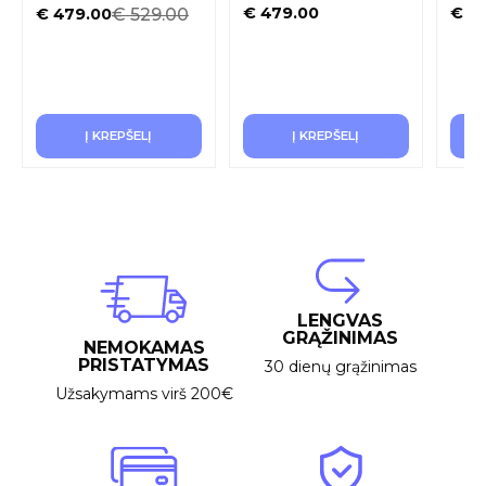
€
479.00
€
32
€
529.00
€
479.00
Į KREPŠELĮ
Į KREPŠELĮ
LENGVAS
GRĄŽINIMAS
NEMOKAMAS
PRISTATYMAS
30 dienų grąžinimas
Užsakymams virš 200€