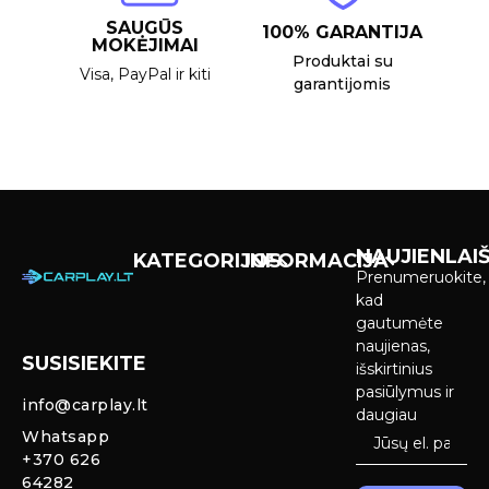
SAUGŪS
100% GARANTIJA
MOKĖJIMAI
Produktai su
Visa, PayPal ir kiti
garantijomis
NAUJIENLAIŠ
KATEGORIJOS
INFORMACIJA
Prenumeruokite,
Carplay &
Pirkimas ir
kad
Android Auto
pristatymas
gautumėte
Ekranai
naujienas,
SUSISIEKITE
Privatumo
išskirtinius
Priekinio
politika
pasiūlymus ir
info@carplay.lt
galinio vaizdo
daugiau
kameros ir
Prekių
Whatsapp
sistemos
grąžinimas ir
+370 626
garantija
64282