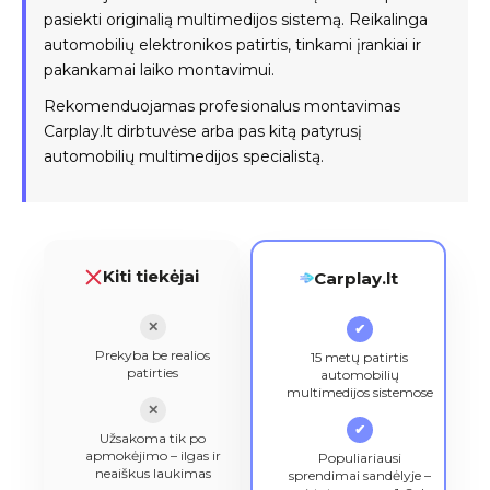
pasiekti originalią multimedijos sistemą. Reikalinga
automobilių elektronikos patirtis, tinkami įrankiai ir
pakankamai laiko montavimui.
Rekomenduojamas profesionalus montavimas
Carplay.lt dirbtuvėse arba pas kitą patyrusį
automobilių multimedijos specialistą.
Kiti tiekėjai
Carplay.lt
✕
✔
Prekyba be realios
15 metų patirtis
patirties
automobilių
multimedijos sistemose
✕
✔
Užsakoma tik po
apmokėjimo – ilgas ir
Populiariausi
neaiškus laukimas
sprendimai sandėlyje –