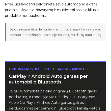
Prieš užsakydami palyginkite savo automobilio ekraną,
prietaisų skydelio išdėstymą ir multimedijos valdiklius su
produkto nuotraukomis.
Jeigu nesate tikri dėl suderinamumo, atsiųskite aiškią viso
ekrano ir centrinėje konsolėje esančių valdiklių nuotrauką.
ORIGINALAUS BLUETOOTH GARSO PARINKTIS
CarPlay ir Android Auto garsas per
automobilio Bluetooth
Jeigu automobilis palaiko originalų Bluetooth garso
perdavimą, o modulyje yra reikalingas nustatymas,
Apple CarPlay ir Android Auto garsas gali būti
perduodamas per gamyklinį Bluetooth kanalą vietoje