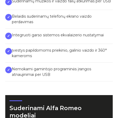
Suderinamų muzikos ir vaizdo failų atkūrimas per USB
✓
Belaidis suderinamų telefonų ekrano vaizdo
✓
perdavimas
Integruoti garso sistemos ekvalaizerio nustatymai
✓
Įvestys papildomoms priekinio, galinio vaizdo ir 360°
✓
kameroms
Nemokami gamintojo programinės įrangos
✓
atnaujinimai per USB
Suderinami Alfa Romeo
modeliai