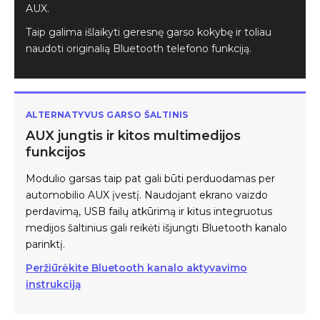
AUX.
Taip galima išlaikyti geresnę garso kokybę ir toliau
naudoti originalią Bluetooth telefono funkciją.
ALTERNATYVUS GARSO ŠALTINIS
AUX jungtis ir kitos multimedijos
funkcijos
Modulio garsas taip pat gali būti perduodamas per
automobilio AUX įvestį. Naudojant ekrano vaizdo
perdavimą, USB failų atkūrimą ir kitus integruotus
medijos šaltinius gali reikėti išjungti Bluetooth kanalo
parinktį.
Peržiūrėkite Bluetooth kanalo aktyvavimo
instrukciją