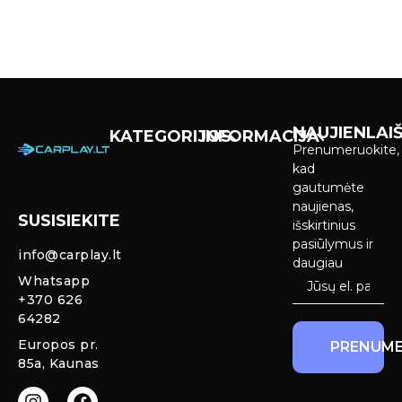
NAUJIENLAIŠ
KATEGORIJOS
INFORMACIJA
Prenumeruokite,
Carplay &
Pirkimas ir
kad
Android Auto
pristatymas
gautumėte
Ekranai
naujienas,
SUSISIEKITE
Privatumo
išskirtinius
Priekinio
politika
pasiūlymus ir
info@carplay.lt
galinio vaizdo
daugiau
kameros ir
Prekių
Whatsapp
sistemos
grąžinimas ir
+370 626
garantija
64282
Mercedes
Europos pr.
PRENUME
salono LED
85a, Kaunas
apšvietimas