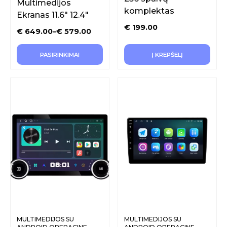
Multimedijos
komplektas
Ekranas 11.6″ 12.4″
€
199.00
€
649.00
–
€
579.00
PASIRINKIMAI
Į KREPŠELĮ
MULTIMEDIJOS SU
MULTIMEDIJOS SU