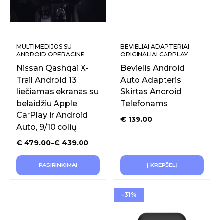
MULTIMEDIJOS SU
BEVIELIAI ADAPTERIAI
ANDROID OPERACINE
ORIGINALIAI CARPLAY
SISTEMA
FUNKCIJAI
Nissan Qashqai X-
Bevielis Android
Trail Android 13
Auto Adapteris
liečiamas ekranas su
Skirtas Android
belaidžiu Apple
Telefonams
CarPlay ir Android
€
139.00
Auto, 9/10 colių
€
479.00
–
€
439.00
PASIRINKIMAI
Į KREPŠELĮ
-31%