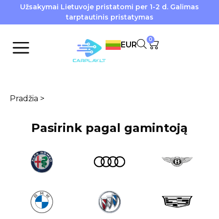
Užsakymai Lietuvoje pristatomi per 1-2 d. Galimas
tarptautinis pristatymas
0
EUR
Pradžia
>
Pasirink pagal gamintoją