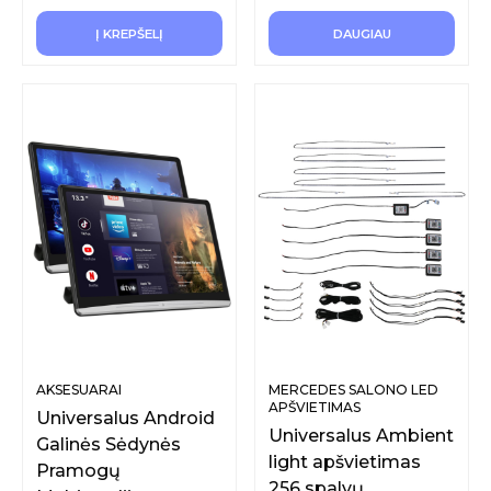
Į KREPŠELĮ
DAUGIAU
AKSESUARAI
MERCEDES SALONO LED
APŠVIETIMAS
Universalus Android
Universalus Ambient
Galinės Sėdynės
light apšvietimas
Pramogų
256 spalvų