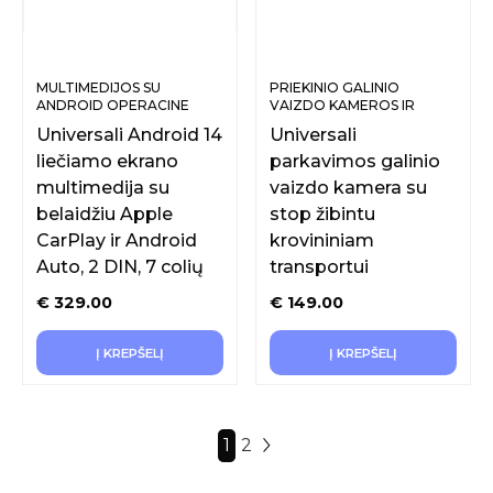
MULTIMEDIJOS SU
PRIEKINIO GALINIO
ANDROID OPERACINE
VAIZDO KAMEROS IR
SISTEMA
SISTEMOS
Universali Android 14
Universali
liečiamo ekrano
parkavimos galinio
multimedija su
vaizdo kamera su
belaidžiu Apple
stop žibintu
CarPlay ir Android
krovininiam
Auto, 2 DIN, 7 colių
transportui
€
329.00
€
149.00
Į KREPŠELĮ
Į KREPŠELĮ
1
2