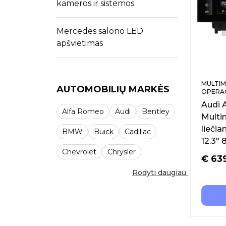
kameros ir sistemos
Mercedes salono LED
apšvietimas
MULTIM
AUTOMOBILIŲ MARKĖS
OPERAC
Audi 
Alfa Romeo
Audi
Bentley
Multi
liečia
BMW
Buick
Cadillac
12.3″
Chevrolet
Chrysler
€
63
Rodyti daugiau