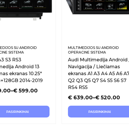
EDIJOS SU ANDROID
MULTIMEDIJOS SU ANDROID
INE SISTEMA
OPERACINE SISTEMA
A3 S3 RS3
Audi Multimedija Android 
medija Android 13
Navigacija / Liečiamas
mas ekranas 10.25″
ekranas A1 A3 A4 A5 A6 A
 8+128GB 2014-2019
Q2 Q3 Q5 Q7 S4 S5 S6 S7
RS4 RS5
9.00
–
€
599.00
€
639.00
–
€
520.00
PASIRINKIMAI
PASIRINKIMAI