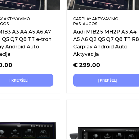
Y AKTYVAVIMO
CARPLAY AKTYVAVIMO
UGOS
PASLAUGOS
MIB3 A3 A4 A5 A6 A7
Audi MIB2.5 MH2P A3 A4
 Q5 Q7 Q8 TT e-tron
A5 A6 Q2 Q5 Q7 Q8 TT R8
ay Android Auto
Carplay Android Auto
acija
Aktyvacija
0.00
€
299.00
Į KREPŠELĮ
Į KREPŠELĮ