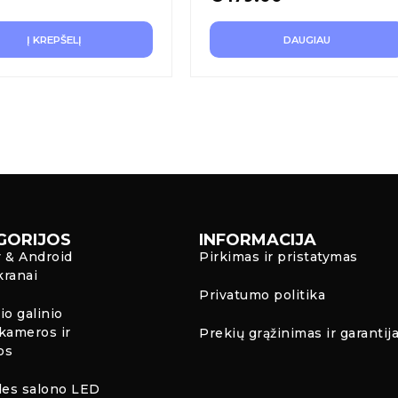
Į KREPŠELĮ
DAUGIAU
GORIJOS
INFORMACIJA
y & Android
Pirkimas ir pristatymas
kranai
Privatumo politika
io galinio
kameros ir
Prekių grąžinimas ir garantij
os
es salono LED