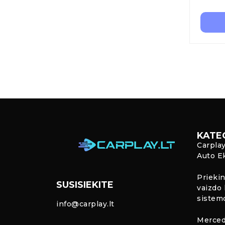
KATE
Carpla
Auto E
Priekin
SUSISIEKITE
vaizdo 
sistem
info@carplay.lt
Merced