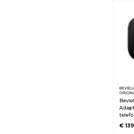
BEVIELI
ORIGINA
Bevie
Adapt
telef
€
139