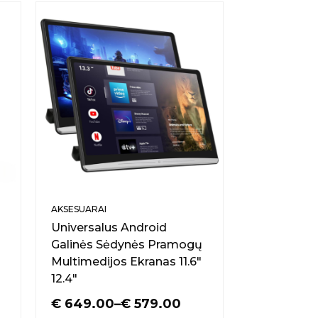
AKSESUARAI
Universalus Android
Galinės Sėdynės Pramogų
Multimedijos Ekranas 11.6″
12.4″
€
649.00
–
€
579.00