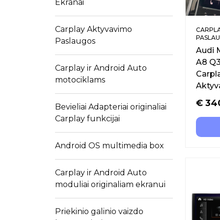
Ekranai
Carplay Aktyvavimo
CARPLA
PASLA
Paslaugos
Audi 
A8 Q3
Carplay ir Android Auto
Carpl
motociklams
Aktyv
€
34
Bevieliai Adapteriai originaliai
Carplay funkcijai
Android OS multimedia box
Carplay ir Android Auto
moduliai originaliam ekranui
Priekinio galinio vaizdo