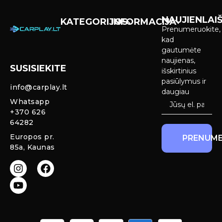
NAUJIENLAIŠ
KATEGORIJOS
INFORMACIJA
Prenumeruokite,
Carplay &
Pirkimas ir
kad
Android Auto
pristatymas
gautumėte
Ekranai
naujienas,
SUSISIEKITE
Privatumo
išskirtinius
Priekinio
politika
pasiūlymus ir
info@carplay.lt
galinio vaizdo
daugiau
kameros ir
Prekių
Whatsapp
sistemos
grąžinimas ir
+370 626
garantija
64282
Mercedes
Europos pr.
PRENUME
salono LED
85a, Kaunas
apšvietimas
Carplay ir
Android Auto
moduliai
originaliam
ekranui