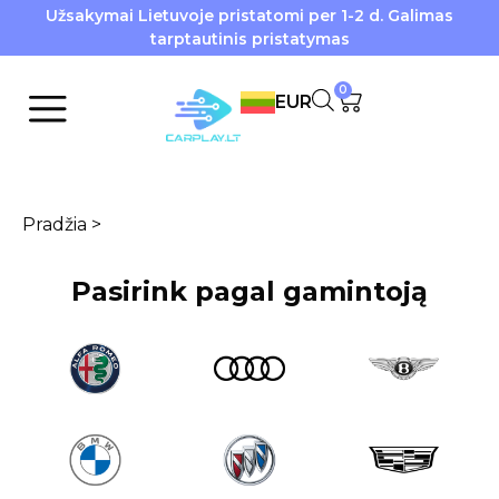
Užsakymai Lietuvoje pristatomi per 1-2 d. Galimas
tarptautinis pristatymas
0
EUR
Pradžia
>
Pasirink pagal gamintoją