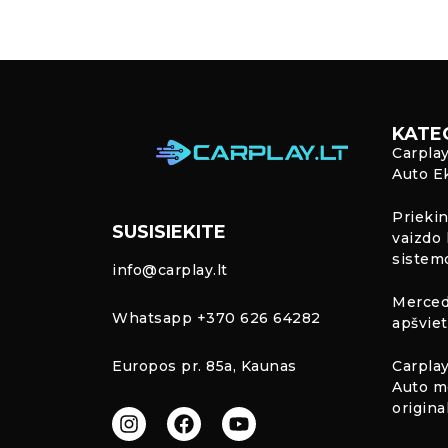
KATE
Carpla
Auto E
Priekin
SUSISIEKITE
vaizdo 
sistem
info@carplay.lt
Merced
Whatsapp +370 626 64282
apšvie
Europos pr. 85a, Kaunas
Carplay
Auto m
origina