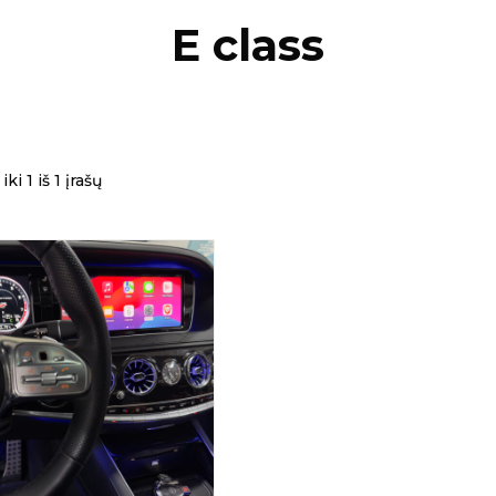
E class
ki 1 iš 1 įrašų