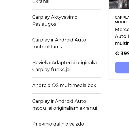
Ekranai
Carplay Aktyvavimo
CARPLA
MODULI
Paslaugos
Merce
Auto I
Carplay ir Android Auto
multi
motociklams
€
39
Bevieliai Adapteriai originaliai
Carplay funkcijai
Android OS multimedia box
Carplay ir Android Auto
moduliai originaliam ekranui
Priekinio galinio vaizdo