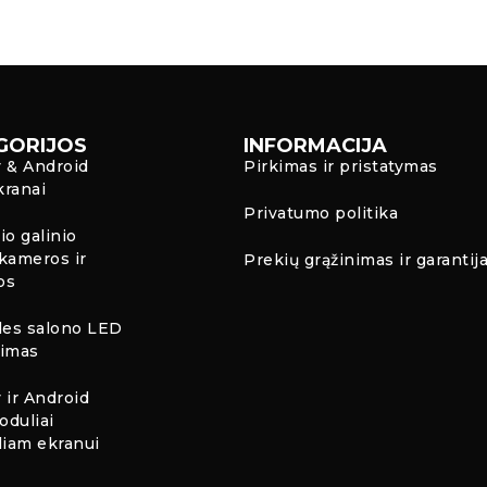
GORIJOS
INFORMACIJA
y & Android
Pirkimas ir pristatymas
kranai
Privatumo politika
io galinio
kameros ir
Prekių grąžinimas ir garantij
os
es salono LED
timas
 ir Android
oduliai
liam ekranui