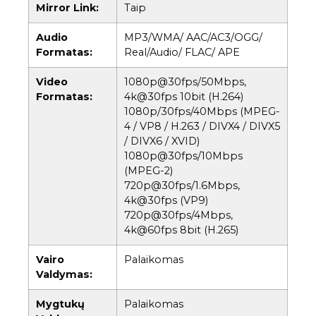
Mirror Link:
Taip
Audio
MP3/WMA/ AAC/AC3/OGG/
Formatas:
Real/Audio/ FLAC/ APE
Video
1080p@30fps/50Mbps,
Formatas:
4k@30fps 10bit (H.264)
1080p/30fps/40Mbps (MPEG-
4 / VP8 / H.263 / DIVX4 / DIVX5
/ DIVX6 / XVID)
1080p@30fps/10Mbps
(MPEG-2)
720p@30fps/1.6Mbps,
4k@30fps (VP9)
720p@30fps/4Mbps,
4k@60fps 8bit (H.265)
Vairo
Palaikomas
Valdymas:
Mygtukų
Palaikomas