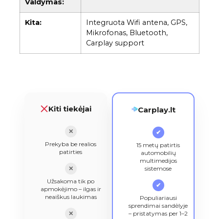
Valdymas:
Kita:
Integruota Wifi antena, GPS,
Mikrofonas, Bluetooth,
Carplay support
Kiti tiekėjai
Carplay.lt
✕
✔
Prekyba be realios
15 metų patirtis
patirties
automobilių
multimedijos
✕
sistemose
Užsakoma tik po
✔
apmokėjimo – ilgas ir
neaiškus laukimas
Populiariausi
sprendimai sandėlyje
✕
– pristatymas per 1–2