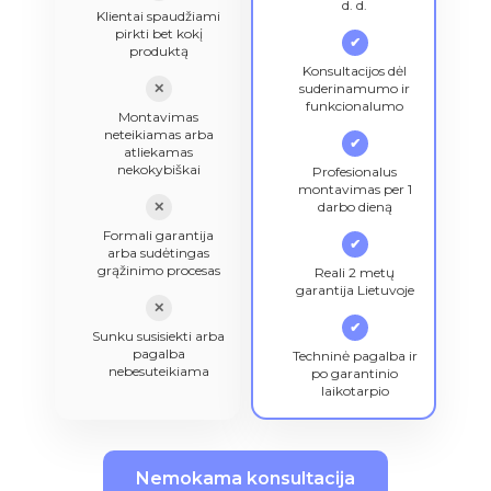
d. d.
Klientai spaudžiami
pirkti bet kokį
✔
produktą
Konsultacijos dėl
✕
suderinamumo ir
funkcionalumo
Montavimas
neteikiamas arba
✔
atliekamas
nekokybiškai
Profesionalus
montavimas per 1
✕
darbo dieną
Formali garantija
✔
arba sudėtingas
grąžinimo procesas
Reali 2 metų
garantija Lietuvoje
✕
✔
Sunku susisiekti arba
pagalba
Techninė pagalba ir
nebesuteikiama
po garantinio
laikotarpio
Nemokama konsultacija