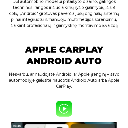
Dėl automobilio modeliui pritaikyto dizaino, galingos
techninės įrangos ir šiuolaikinių ryšio galimybių, šis 9
colių „Android“ grotuvas paverčia jūsų originalią sistemą
pilnai integruotu išmaniuoju multimedijos sprendimu,
išlaikant profesionalią ir gamyklinę montavimo išvaizdą.
APPLE CARPLAY
ANDROID AUTO
Nesvarbu, ar naudojate Android, ar Apple įrenginį – savo
automobilyje galėsite naudotis Android Auto arba Apple
CarPlay.