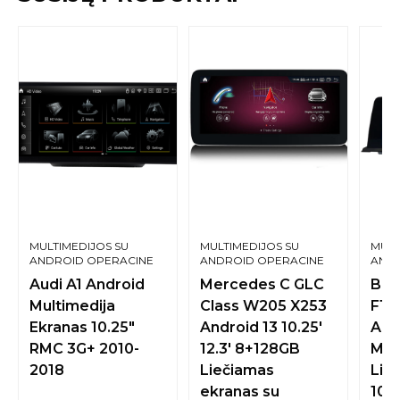
MULTIMEDIJOS SU
MULTIMEDIJOS SU
MULT
ANDROID OPERACINE
ANDROID OPERACINE
ANDR
SISTEMA
SISTEMA
SIST
Audi A1 Android
Mercedes C GLC
BMW
Multimedija
Class W205 X253
F13
Ekranas 10.25″
Android 13 10.25′
And
RMC 3G+ 2010-
12.3′ 8+128GB
Mul
2018
Liečiamas
Lie
ekranas su
10.2