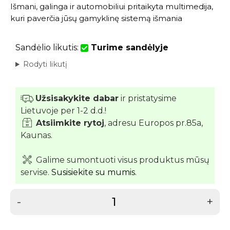
Išmani, galinga ir automobiliui pritaikyta multimedija,
kuri paverčia jūsų gamyklinę sistemą išmania
Sandėlio likutis:
Turime sandėlyje
Rodyti likutį
Užsisakykite dabar
ir pristatysime
Lietuvoje per 1-2 d.d.!
Atsiimkite rytoj
, adresu Europos pr.85a,
Kaunas.
Galime sumontuoti visus produktus mūsų
servise.
Susisiekite su mumis.
-
+