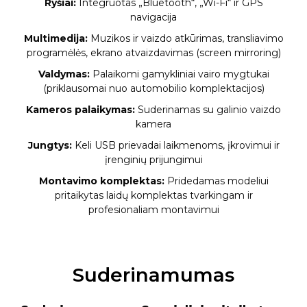
Ryšiai:
Integruotas „Bluetooth“, „Wi-Fi“ ir GPS
navigacija
Multimedija:
Muzikos ir vaizdo atkūrimas, transliavimo
programėlės, ekrano atvaizdavimas (screen mirroring)
Valdymas:
Palaikomi gamykliniai vairo mygtukai
(priklausomai nuo automobilio komplektacijos)
Kameros palaikymas:
Suderinamas su galinio vaizdo
kamera
Jungtys:
Keli USB prievadai laikmenoms, įkrovimui ir
įrenginių prijungimui
Montavimo komplektas:
Pridedamas modeliui
pritaikytas laidų komplektas tvarkingam ir
profesionaliam montavimui
Suderinamumas