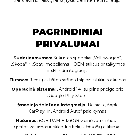
transliavimu, laisvų rankų ryšiu bei internetiniu radiju.
PAGRINDINIAI
PRIVALUMAI
Suderinamumas:
Sukurtas specialiai „Volkswagen“,
„Škoda“ ir „Seat“ modeliams – OEM stiliaus pritaikymas
ir sklandi integracija
Ekranas:
9 colių aukštos raiškos talpinis jutiklinis ekranas
Operacinė sistema:
„Android 14“ su pilna prieiga prie
„Google Play Store“
Išmaniojo telefono integracija:
Belaidis „Apple
CarPlay“ ir „Android Auto“ palaikymas
Našumas:
8GB RAM + 128GB vidinės atminties –
greitas veikimas ir sklandus kelių užduočių atlikimas