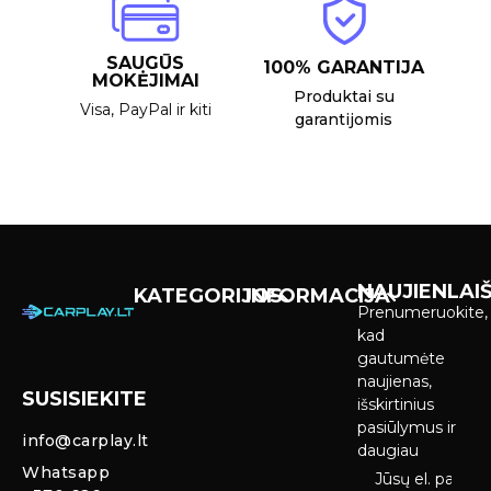
SAUGŪS
100% GARANTIJA
MOKĖJIMAI
Produktai su
Visa, PayPal ir kiti
garantijomis
NAUJIENLAIŠ
KATEGORIJOS
INFORMACIJA
Prenumeruokite,
Carplay &
Pirkimas ir
kad
Android Auto
pristatymas
gautumėte
Ekranai
naujienas,
SUSISIEKITE
Privatumo
išskirtinius
Priekinio
politika
pasiūlymus ir
info@carplay.lt
galinio vaizdo
daugiau
kameros ir
Prekių
Whatsapp