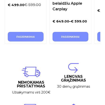
belaidžiu Apple
€
599.00
€
499.00
Carplay
€
55
€
649.00
–
€
599.00
PASIRINKIMAI
PASIRINKIMAI
LENGVAS
GRĄŽINIMAS
NEMOKAMAS
PRISTATYMAS
30 dienų grąžinimas
Užsakymams virš 200€