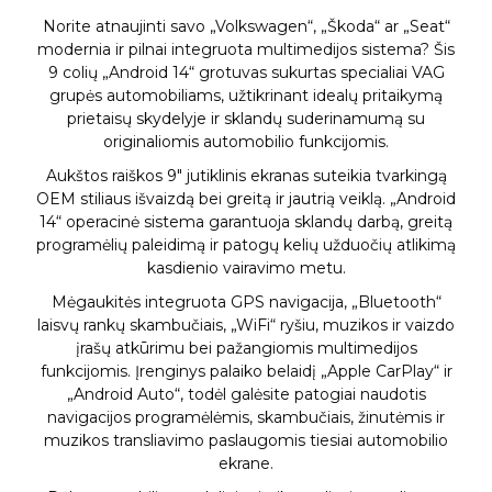
Norite atnaujinti savo „Volkswagen“, „Škoda“ ar „Seat“
modernia ir pilnai integruota multimedijos sistema? Šis
9 colių „Android 14“ grotuvas sukurtas specialiai VAG
grupės automobiliams, užtikrinant idealų pritaikymą
prietaisų skydelyje ir sklandų suderinamumą su
originaliomis automobilio funkcijomis.
Aukštos raiškos 9″ jutiklinis ekranas suteikia tvarkingą
OEM stiliaus išvaizdą bei greitą ir jautrią veiklą. „Android
14“ operacinė sistema garantuoja sklandų darbą, greitą
programėlių paleidimą ir patogų kelių užduočių atlikimą
kasdienio vairavimo metu.
Mėgaukitės integruota GPS navigacija, „Bluetooth“
laisvų rankų skambučiais, „WiFi“ ryšiu, muzikos ir vaizdo
įrašų atkūrimu bei pažangiomis multimedijos
funkcijomis. Įrenginys palaiko belaidį „Apple CarPlay“ ir
„Android Auto“, todėl galėsite patogiai naudotis
navigacijos programėlėmis, skambučiais, žinutėmis ir
muzikos transliavimo paslaugomis tiesiai automobilio
ekrane.