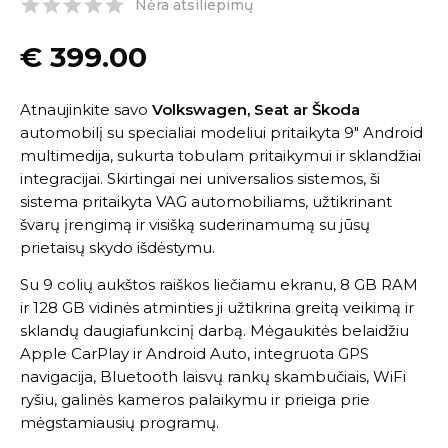
Nėra atsiliepimų
€
399.00
Atnaujinkite savo
Volkswagen, Seat ar Škoda
automobilį su specialiai modeliui pritaikyta 9″ Android
multimedija, sukurta tobulam pritaikymui ir sklandžiai
integracijai. Skirtingai nei universalios sistemos, ši
sistema pritaikyta VAG automobiliams, užtikrinant
švarų įrengimą ir visišką suderinamumą su jūsų
prietaisų skydo išdėstymu.
Su 9 colių aukštos raiškos liečiamu ekranu, 8 GB RAM
ir 128 GB vidinės atminties ji užtikrina greitą veikimą ir
sklandų daugiafunkcinį darbą. Mėgaukitės belaidžiu
Apple CarPlay ir Android Auto, integruota GPS
navigacija, Bluetooth laisvų rankų skambučiais, WiFi
ryšiu, galinės kameros palaikymu ir prieiga prie
mėgstamiausių programų.