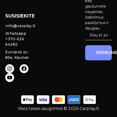
kad
Android Auto
pristatymas
gautumėte
Ekranai
naujienas,
SUSISIEKITE
Privatumo
išskirtinius
Priekinio
politika
pasiūlymus ir
info@carplay.lt
galinio vaizdo
daugiau
kameros ir
Prekių
Whatsapp
sistemos
grąžinimas ir
+370 626
garantija
64282
Mercedes
Europos pr.
PRENUME
salono LED
85a, Kaunas
apšvietimas
Carplay ir
Android Auto
moduliai
originaliam
ekranui
Visos teisės saugomos © 2026 Carplay.lt