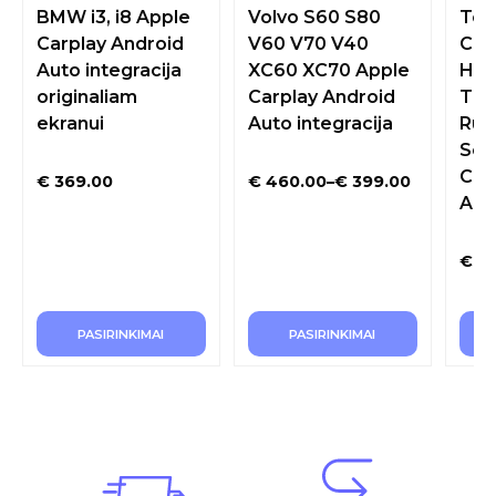
ORIGINALIAM EKRANUI
ORIGINALIAM EKRANUI
ORIG
BMW i3, i8 Apple
Volvo S60 S80
Toy
Carplay Android
V60 V70 V40
Cru
Auto integracija
XC60 XC70 Apple
Hig
originaliam
Carplay Android
Tun
ekranui
Auto integracija
Run
Seq
Car
€
369.00
€
460.00
–
€
399.00
Auto
€
39
PASIRINKIMAI
PASIRINKIMAI