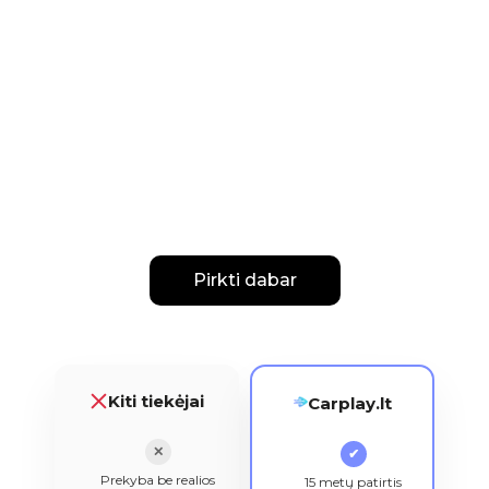
Pirkti dabar
Kiti tiekėjai
Carplay.lt
✕
✔
Prekyba be realios
15 metų patirtis