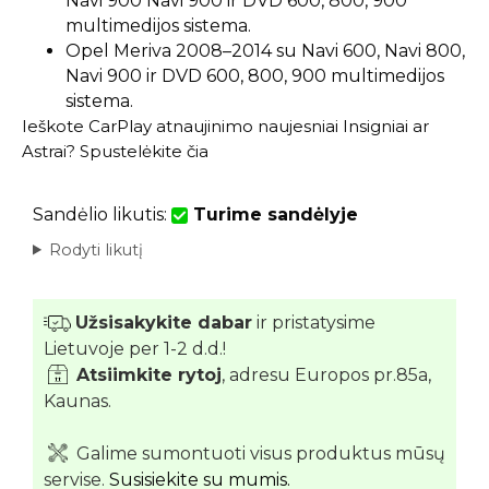
Navi 900 Navi 900 ir DVD 600, 800, 900
multimedijos sistema.
Opel Meriva 2008–2014 su Navi 600, Navi 800,
Navi 900 ir DVD 600, 800, 900 multimedijos
sistema.
Ieškote CarPlay atnaujinimo naujesniai Insigniai ar
Astrai?
Spustelėkite čia
Sandėlio likutis:
Turime sandėlyje
Rodyti likutį
Užsisakykite dabar
ir pristatysime
Lietuvoje per 1-2 d.d.!
Atsiimkite rytoj
, adresu Europos pr.85a,
Kaunas.
Galime sumontuoti visus produktus mūsų
servise.
Susisiekite su mumis.