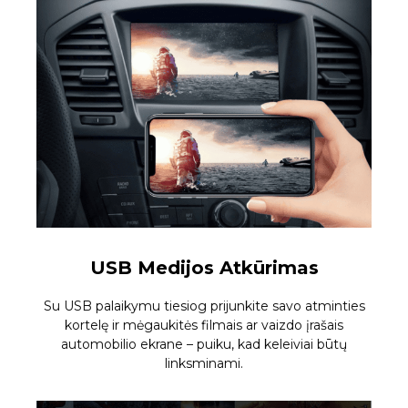
USB Medijos Atkūrimas
Su USB palaikymu tiesiog prijunkite savo atminties
kortelę ir mėgaukitės filmais ar vaizdo įrašais
automobilio ekrane – puiku, kad keleiviai būtų
linksminami.