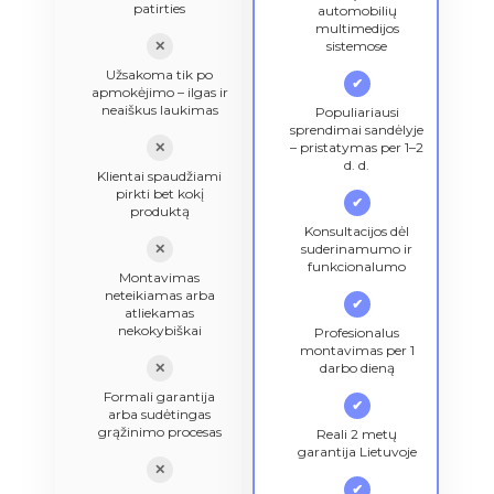
patirties
automobilių
multimedijos
✕
sistemose
Užsakoma tik po
✔
apmokėjimo – ilgas ir
neaiškus laukimas
Populiariausi
sprendimai sandėlyje
✕
– pristatymas per 1–2
d. d.
Klientai spaudžiami
pirkti bet kokį
✔
produktą
Konsultacijos dėl
✕
suderinamumo ir
funkcionalumo
Montavimas
neteikiamas arba
✔
atliekamas
nekokybiškai
Profesionalus
montavimas per 1
✕
darbo dieną
Formali garantija
✔
arba sudėtingas
grąžinimo procesas
Reali 2 metų
garantija Lietuvoje
✕
✔