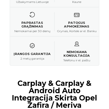
Užsakymams Lietuvoje
Kaune
PAPRASTAS
PATOGUS
GRĄŽINIMAS
APMOKĖJIMAS
Nemokamai per 30 dienų
Grynais, Kortele ar el. Banku
NEMOKAMA
ĮRANGOS GARANTIJA
KONSULTACIJA
2 metų garantija
Telefonu ir el. paštu
Carplay & Carplay &
Android Auto
Integracija Skirta Opel
Zafira / Meriva