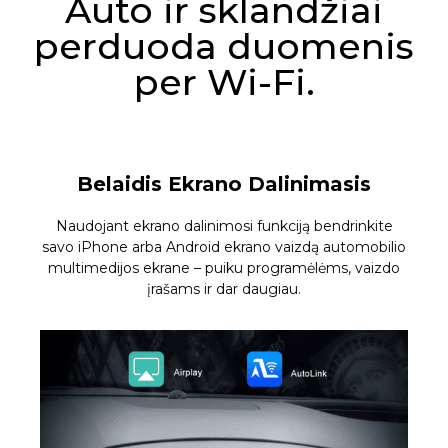
Auto ir sklandžiai
perduoda duomenis
per Wi-Fi.
Belaidis Ekrano Dalinimasis
Naudojant ekrano dalinimosi funkciją bendrinkite
savo iPhone arba Android ekrano vaizdą automobilio
multimedijos ekrane – puiku programėlėms, vaizdo
įrašams ir dar daugiau.