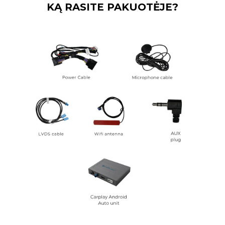
KĄ RASITE PAKUOTĖJE?