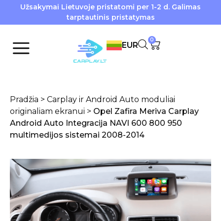
Užsakymai Lietuvoje pristatomi per 1-2 d. Galimas
tarptautinis pristatymas
0
EUR
Pradžia
>
Carplay ir Android Auto moduliai
originaliam ekranui
>
Opel Zafira Meriva Carplay
Android Auto Integracija NAVI 600 800 950
multimedijos sistemai 2008-2014