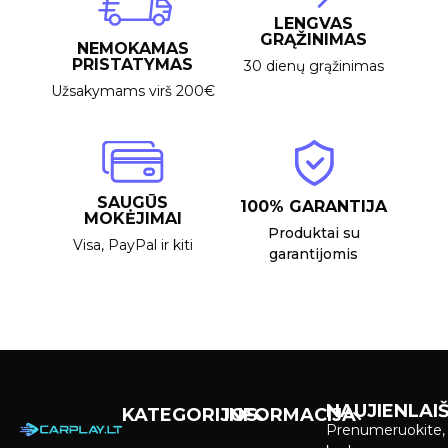
LENGVAS
GRĄŽINIMAS
NEMOKAMAS
PRISTATYMAS
30 dienų grąžinimas
Užsakymams virš 200€
SAUGŪS
100% GARANTIJA
MOKĖJIMAI
Produktai su
Visa, PayPal ir kiti
garantijomis
NAUJIENLAIŠ
KATEGORIJOS
INFORMACIJA
Prenumeruokite,
Carplay &
Pirkimas ir