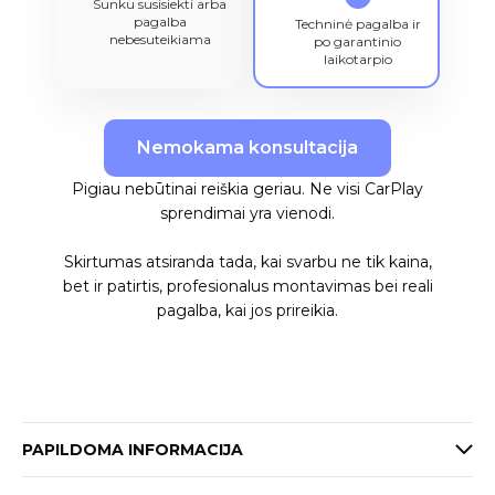
Sunku susisiekti arba
pagalba
Techninė pagalba ir
nebesuteikiama
po garantinio
laikotarpio
Nemokama konsultacija
Pigiau nebūtinai reiškia geriau. Ne visi CarPlay
sprendimai yra vienodi.
Skirtumas atsiranda tada, kai svarbu ne tik kaina,
bet ir patirtis, profesionalus montavimas bei reali
pagalba, kai jos prireikia.
PAPILDOMA INFORMACIJA