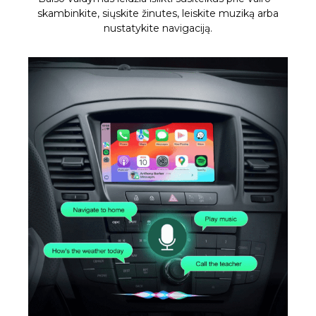
skambinkite, siųskite žinutes, leiskite muziką arba
nustatykite navigaciją.