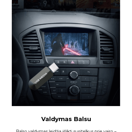
Valdymas Balsu
Balso valdymas leidžia išlikti susitelkus prie vairo –