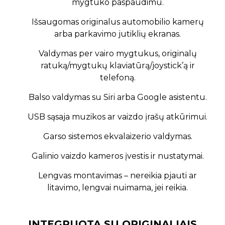
mygtuko paspaudimu.
Išsaugomas originalus automobilio kamerų
arba parkavimo jutiklių ekranas.
Valdymas per vairo mygtukus, originalų
ratuką/mygtukų klaviatūrą/joystick’ą ir
telefoną.
Balso valdymas su Siri arba Google asistentu.
USB sąsaja muzikos ar vaizdo įrašų atkūrimui.
Garso sistemos ekvalaizerio valdymas.
Galinio vaizdo kameros įvestis ir nustatymai.
Lengvas montavimas – nereikia pjauti ar
litavimo, lengvai nuimama, jei reikia.
INTEGRUOTA SU ORIGINALIAIS