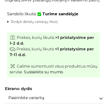
originalų BMW prabangų interjerą ir vairavimo patirtį.
Sandėlio likutis:
Turime sandėlyje
Rodyti detalų variacijų likutį
Prekės, kurių likutis
>1 pristatysime per
1-2 d.d.
Prekės, kurių likutis
<1 pristatysime per
7-11 d.d.
Galime sumontuoti visus produktus mūsų
servise.
Susisiekite su mumis.
Ekrano dydis
Pasirinkite variantą