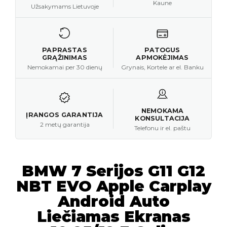
Kaune
Užsakymams Lietuvoje
PAPRASTAS
PATOGUS
GRĄŽINIMAS
APMOKĖJIMAS
Nemokamai per 30 dienų
Grynais, Kortele ar el. Banku
NEMOKAMA
ĮRANGOS GARANTIJA
KONSULTACIJA
2 metų garantija
Telefonu ir el. paštu
BMW 7 Serijos G11 G12
NBT EVO Apple Carplay
Android Auto
Liečiamas Ekranas