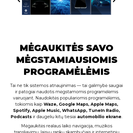
MĖGAUKITĖS SAVO
MĖGSTAMIAUSIOMIS
PROGRAMĖLĖMIS
Tai ne tik sistemos atnaujinimas — tai galimybė saugiai
ir patogiai naudotis mėgstamomis programėlėmis
vairuojant. Naudokitės populiariomis programėlėmis,
tokiomis kaip
Waze, Google Maps, Apple Maps,
Spotify, Apple Music, WhatsApp, TuneIn Radio,
Podcasts
ir daugeliu kitų tiesiai
automobilio ekrane
.
Mėgaukitės realaus laiko navigacija, muzikos
transliavimu, laisvų rankų skambučiais ir internetiniu