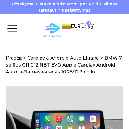
Užsakymai Lietuvoje pristatomi per 1-2 d. Galimas
tarptautinis pristatymas
0
EUR
Pradžia
>
Carplay & Android Auto Ekranai
>
BMW 7
serijos G11 G12 NBT EVO Apple Carplay Android
Auto liečiamas ekranas 10.25/12.3 colio