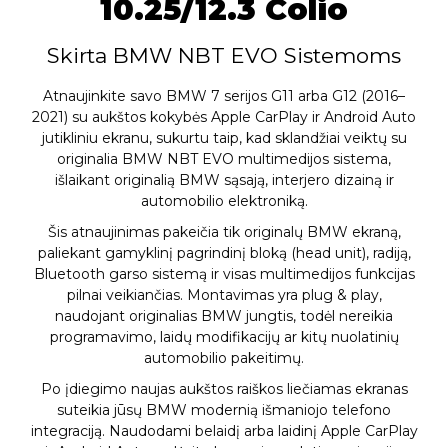
10.25/12.3 Colio
Skirta BMW NBT EVO Sistemoms
Atnaujinkite savo BMW 7 serijos G11 arba G12 (2016–
2021) su aukštos kokybės Apple CarPlay ir Android Auto
jutikliniu ekranu, sukurtu taip, kad sklandžiai veiktų su
originalia BMW NBT EVO multimedijos sistema,
išlaikant originalią BMW sąsają, interjero dizainą ir
automobilio elektroniką.
Šis atnaujinimas pakeičia tik originalų BMW ekraną,
paliekant gamyklinį pagrindinį bloką (head unit), radiją,
Bluetooth garso sistemą ir visas multimedijos funkcijas
pilnai veikiančias. Montavimas yra plug & play,
naudojant originalias BMW jungtis, todėl nereikia
programavimo, laidų modifikacijų ar kitų nuolatinių
automobilio pakeitimų.
Po įdiegimo naujas aukštos raiškos liečiamas ekranas
suteikia jūsų BMW modernią išmaniojo telefono
integraciją. Naudodami belaidį arba laidinį Apple CarPlay