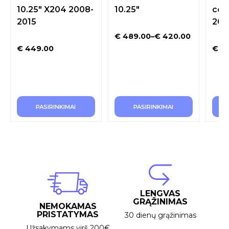
10.25″ X204 2008-
10.25″
coli
2015
2011
€
489.00
–
€
420.00
€
449.00
€
42
PASIRINKIMAI
PASIRINKIMAI
LENGVAS
GRĄŽINIMAS
NEMOKAMAS
PRISTATYMAS
30 dienų grąžinimas
Užsakymams virš 200€