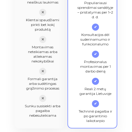
neaiškus laukimas
Populiariausi
sprendimai sandėlyje
✕
– pristatymas per 1–2
d. d.
Klientai spaudžiami
pirkti bet kokį
✔
produktą
Konsultacijos dėl
✕
suderinamumo ir
funkcionalumo
Montavimas
neteikiamas arba
✔
atliekamas
nekokybiškai
Profesionalus
montavimas per 1
✕
darbo dieną
Formali garantija
✔
arba sudėtingas
grąžinimo procesas
Reali 2 metų
garantija Lietuvoje
✕
✔
Sunku susisiekti arba
pagalba
Techninė pagalba ir
nebesuteikiama
po garantinio
laikotarpio