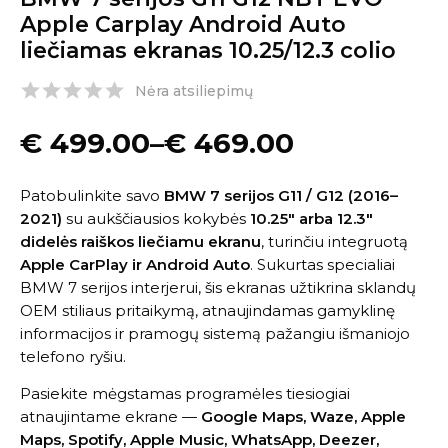
Apple Carplay Android Auto
liečiamas ekranas 10.25/12.3 colio
Nėra atsiliepimų
€
499.00
–
€
469.00
Patobulinkite savo
BMW 7 serijos G11 / G12 (2016–
2021)
su aukščiausios kokybės
10.25″ arba 12.3″
didelės raiškos liečiamu ekranu
, turinčiu integruotą
Apple CarPlay ir Android Auto
. Sukurtas specialiai
BMW 7 serijos interjerui, šis ekranas užtikrina sklandų
OEM stiliaus pritaikymą, atnaujindamas gamyklinę
informacijos ir pramogų sistemą pažangiu išmaniojo
telefono ryšiu.
Pasiekite mėgstamas programėles tiesiogiai
atnaujintame ekrane —
Google Maps, Waze, Apple
Maps, Spotify, Apple Music, WhatsApp, Deezer,