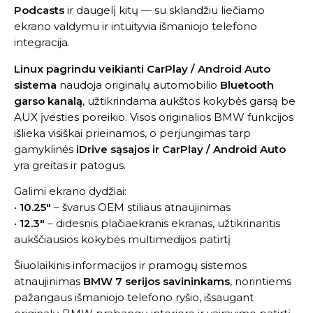
Podcasts
ir daugelį kitų — su sklandžiu liečiamo
ekrano valdymu ir intuityvia išmaniojo telefono
integracija.
Linux pagrindu veikianti CarPlay / Android Auto
sistema
naudoja originalų automobilio
Bluetooth
garso kanalą
, užtikrindama aukštos kokybės garsą be
AUX įvesties poreikio. Visos originalios BMW funkcijos
išlieka visiškai prieinamos, o perjungimas tarp
gamyklinės
iDrive sąsajos ir CarPlay / Android Auto
yra greitas ir patogus.
Galimi ekrano dydžiai:
•
10.25″
– švarus OEM stiliaus atnaujinimas
•
12.3″
– didesnis plačiaekranis ekranas, užtikrinantis
aukščiausios kokybės multimedijos patirtį
Šiuolaikinis informacijos ir pramogų sistemos
atnaujinimas
BMW 7 serijos savininkams
, norintiems
pažangaus išmaniojo telefono ryšio, išsaugant