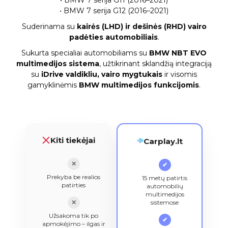
• BMW 7 serija G12 (2016–2021)
Suderinama su
kairės (LHD) ir dešinės (RHD) vairo
padėties automobiliais
.
Sukurta specialiai automobiliams su
BMW NBT EVO
multimedijos sistema
, užtikrinant sklandžią integraciją
su
iDrive valdikliu, vairo mygtukais
ir visomis
gamyklinėmis
BMW multimedijos funkcijomis
.
Kiti tiekėjai
Carplay.lt
✕
✔
Prekyba be realios
15 metų patirtis
patirties
automobilių
multimedijos
✕
sistemose
Užsakoma tik po
✔
apmokėjimo – ilgas ir