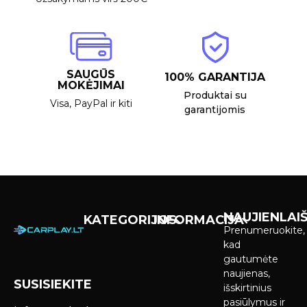
SAUGŪS
100% GARANTIJA
MOKĖJIMAI
Produktai su
Visa, PayPal ir kiti
garantijomis
NAUJIENLAIŠ
KATEGORIJOS
INFORMACIJA
Prenumeruokite,
Carplay &
Pirkimas ir
kad
Android Auto
pristatymas
gautumėte
Ekranai
naujienas,
SUSISIEKITE
Privatumo
išskirtinius
Priekinio
politika
pasiūlymus ir