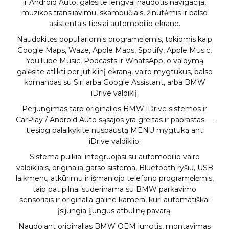
ir Android Auto, galėsite lengvai naudotis navigacija,
muzikos transliavimu, skambučiais, žinutėmis ir balso
asistentais tiesiai automobilio ekrane.
Naudokitės populiariomis programėlėmis, tokiomis kaip
Google Maps, Waze, Apple Maps, Spotify, Apple Music,
YouTube Music, Podcasts ir WhatsApp, o valdymą
galėsite atlikti per jutiklinį ekraną, vairo mygtukus, balso
komandas su Siri arba Google Assistant, arba BMW
iDrive valdiklį.
Perjungimas tarp originalios BMW iDrive sistemos ir
CarPlay / Android Auto sąsajos yra greitas ir paprastas —
tiesiog palaikykite nuspaustą MENU mygtuką ant
iDrive valdiklio.
Sistema puikiai integruojasi su automobilio vairo
valdikliais, originalia garso sistema, Bluetooth ryšiu, USB
laikmenų atkūrimu ir išmaniojo telefono programėlėmis,
taip pat pilnai suderinama su BMW parkavimo
sensoriais ir originalia galine kamera, kuri automatiškai
įsijungia įjungus atbulinę pavarą.
Naudojant originalias BMW OEM jungtis, montavimas