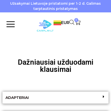
Užsakymai Lietuvoje pristatomi per 1-2 d. Galimas
tarptautinis pristatymas
0
EUR
Dažniausiai užduodami
klausimai
ADAPTERIAI