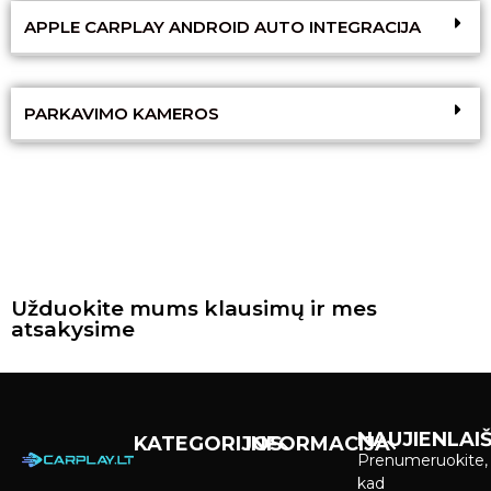
APPLE CARPLAY ANDROID AUTO INTEGRACIJA
PARKAVIMO KAMEROS
Užduokite mums klausimų ir mes
atsakysime
NAUJIENLAIŠ
KATEGORIJOS
INFORMACIJA
Prenumeruokite,
Carplay &
Pirkimas ir
kad