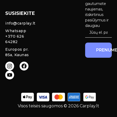
Android Auto
pristatymas
gautumėte
Ekranai
naujienas,
SUSISIEKITE
Privatumo
išskirtinius
Priekinio
politika
pasiūlymus ir
info@carplay.lt
galinio vaizdo
daugiau
kameros ir
Prekių
Whatsapp
sistemos
grąžinimas ir
+370 626
garantija
64282
Mercedes
Europos pr.
PRENUME
salono LED
85a, Kaunas
apšvietimas
Carplay ir
Android Auto
moduliai
originaliam
ekranui
Visos teisės saugomos © 2026 Carplay.lt