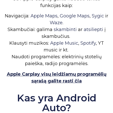
funkcijas kaip:
Navigacija:
Apple Maps
,
Google Maps
,
Sygic
ir
Waze
.
Skambučiai: galima
skambinti
ar
atsiliepti
į
skambučius.
Klausyti muzikos:
Apple
Music
,
Spotify
, YT
music ir kt.
Naudoti programėles: elektrinių stotelių
paieška, radijo programėlės.
Apple Carplay visų leidžiamų programėlių
sąrašą galite rasti čia
Kas yra Android
Auto?