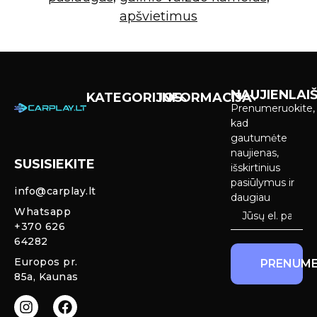
apšvietimus
NAUJIENLAIŠ
KATEGORIJOS
INFORMACIJA
Prenumeruokite,
Carplay &
Pirkimas ir
kad
Android Auto
pristatymas
gautumėte
Ekranai
naujienas,
SUSISIEKITE
Privatumo
išskirtinius
Priekinio
politika
pasiūlymus ir
info@carplay.lt
galinio vaizdo
daugiau
kameros ir
Prekių
Whatsapp
sistemos
grąžinimas ir
+370 626
garantija
64282
Mercedes
Europos pr.
PRENUME
salono LED
85a, Kaunas
apšvietimas
Carplay ir