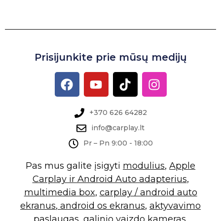
Prisijunkite prie mūsų medijų
+370 626 64282
info@carplay.lt
Pr – Pn 9:00 - 18:00
Pas mus galite įsigyti
modulius
,
Apple
Carplay ir Android Auto adapterius
,
multimedia box
,
carplay / android auto
ekranus
,
android os ekranus
,
aktyvavimo
paslaugas
,
galinio vaizdo kameras
,