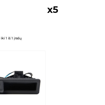
x5
ki 1 iš 1 įrašų