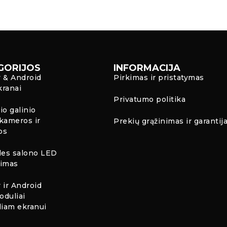
GORIJOS
INFORMACIJA
y & Android
Pirkimas ir pristatymas
kranai
Privatumo politika
io galinio
kameros ir
Prekių grąžinimas ir garantij
os
es salono LED
timas
 ir Android
oduliai
liam ekranui