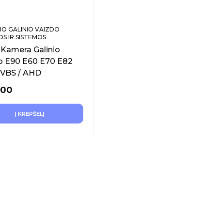
NIO GALINIO VAIZDO
S IR SISTEMOS
amera Galinio
o E90 E60 E70 E82
VBS / AHD
.00
Į KREPŠELĮ