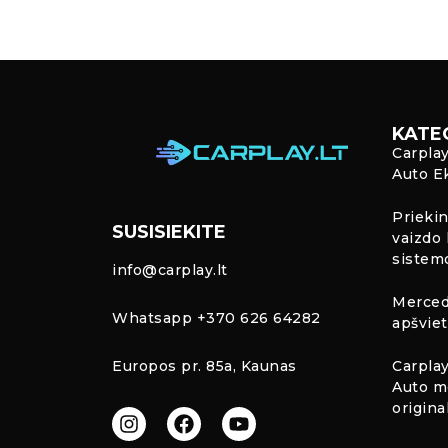
KATE
Carpla
Auto E
Priekin
SUSISIEKITE
vaizdo 
sistem
info@carplay.lt
Merced
Whatsapp +370 626 64282
apšvie
Europos pr. 85a, Kaunas
Carplay
Auto m
origina