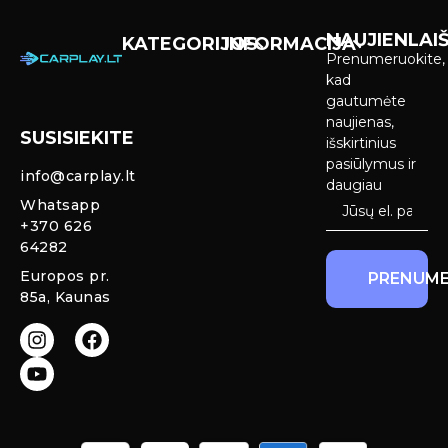
NAUJIENLAIŠ
KATEGORIJOS
INFORMACIJA
Prenumeruokite,
Carplay &
Pirkimas ir
kad
Android Auto
pristatymas
gautumėte
Ekranai
naujienas,
SUSISIEKITE
Privatumo
išskirtinius
Priekinio
politika
pasiūlymus ir
info@carplay.lt
galinio vaizdo
daugiau
kameros ir
Prekių
Whatsapp
sistemos
grąžinimas ir
+370 626
garantija
64282
Mercedes
Europos pr.
PRENUME
salono LED
85a, Kaunas
apšvietimas
Carplay ir
Android Auto
moduliai
originaliam
ekranui