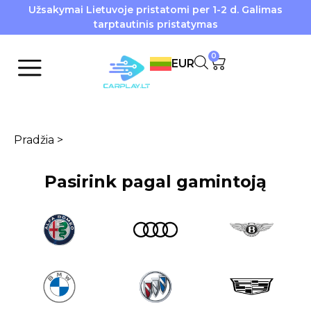
Užsakymai Lietuvoje pristatomi per 1-2 d. Galimas
tarptautinis pristatymas
0
EUR
Pradžia
>
Pasirink pagal gamintoją