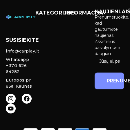
NAUJIENLAIŠ
KATEGORIJOS
INFORMACIJA
Prenumeruokite,
Carplay &
Pirkimas ir
kad
Android Auto
pristatymas
gautumėte
Ekranai
naujienas,
SUSISIEKITE
Privatumo
išskirtinius
Priekinio
politika
pasiūlymus ir
info@carplay.lt
galinio vaizdo
daugiau
kameros ir
Prekių
Whatsapp
sistemos
grąžinimas ir
+370 626
garantija
64282
Mercedes
Europos pr.
PRENUME
salono LED
85a, Kaunas
apšvietimas
Carplay ir
Android Auto
moduliai
originaliam
ekranui