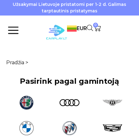
Užsakymai Lietuvoje pristatomi per 1-2 d. Galimas
tarptautinis pristatymas
0
EUR
Pradžia
>
Pasirink pagal gamintoją