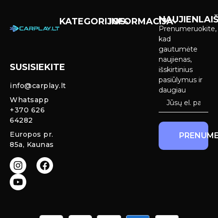
NAUJIENLAIŠ
KATEGORIJOS
INFORMACIJA
Prenumeruokite,
Carplay &
Pirkimas ir
kad
Android Auto
pristatymas
gautumėte
Ekranai
naujienas,
SUSISIEKITE
Privatumo
išskirtinius
Priekinio
politika
pasiūlymus ir
info@carplay.lt
galinio vaizdo
daugiau
kameros ir
Prekių
Whatsapp
sistemos
grąžinimas ir
+370 626
garantija
64282
Mercedes
Europos pr.
PRENUME
salono LED
85a, Kaunas
apšvietimas
Carplay ir
Android Auto
moduliai
originaliam
ekranui