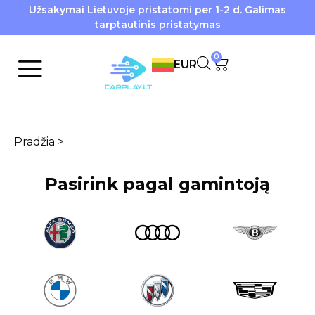
Užsakymai Lietuvoje pristatomi per 1-2 d. Galimas
tarptautinis pristatymas
0
EUR
Pradžia
>
Pasirink pagal gamintoją