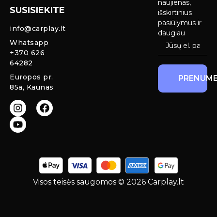
Ekranai
naujienas,
SUSISIEKITE
Privatumo
išskirtinius
Priekinio
politika
pasiūlymus ir
info@carplay.lt
galinio vaizdo
daugiau
kameros ir
Prekių
Whatsapp
sistemos
grąžinimas ir
+370 626
garantija
64282
Mercedes
Europos pr.
PRENUME
salono LED
85a, Kaunas
apšvietimas
Carplay ir
Android Auto
moduliai
originaliam
ekranui
Visos teisės saugomos © 2026 Carplay.lt