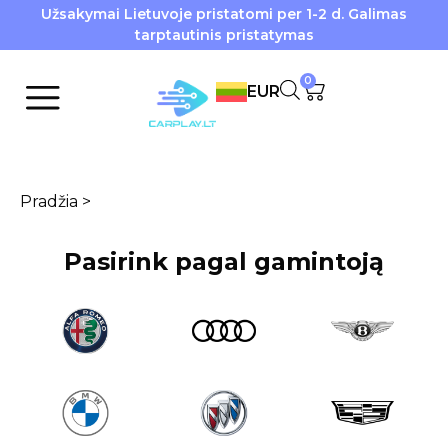
Užsakymai Lietuvoje pristatomi per 1-2 d. Galimas
tarptautinis pristatymas
0
EUR
Pradžia
>
Pasirink pagal gamintoją