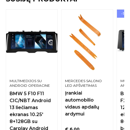
-19%
MULTIMEDIJOS SU
MERCEDES SALONO
MULT
ANDROID OPERACINE
LED APŠVIETIMAS
ANDR
SISTEMA
SIST
Įrankiai
BMW 5 F10 F11
BMW
automobilio
CIC/NBT Android
F21
vidaus apdailų
13 liečiamas
12 l
ardymui
ekranas 10.25′
ekr
8+128GB su
8+1
Carplay Android
bela
€
6.00