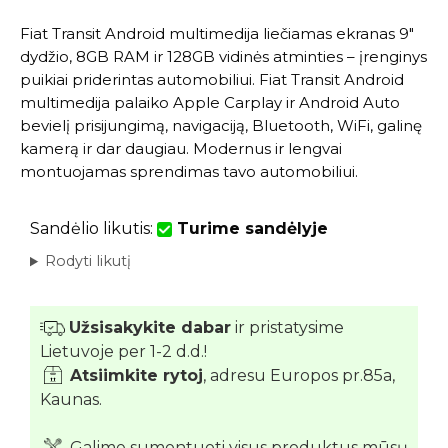
Fiat Transit Android multimedija liečiamas ekranas 9″
dydžio, 8GB RAM ir 128GB vidinės atminties – įrenginys
puikiai priderintas automobiliui. Fiat Transit Android
multimedija palaiko Apple Carplay ir Android Auto
bevielį prisijungimą, navigaciją, Bluetooth, WiFi, galinę
kamerą ir dar daugiau. Modernus ir lengvai
montuojamas sprendimas tavo automobiliui.
Sandėlio likutis:
Turime sandėlyje
Rodyti likutį
Užsisakykite dabar
ir pristatysime
Lietuvoje per 1-2 d.d.!
Atsiimkite rytoj
, adresu Europos pr.85a,
Kaunas.
Galime sumontuoti visus produktus mūsų