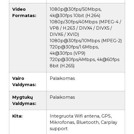
Video
1080p@30fps/50Mbps,
Formatas:
4k@30fps 10bit (H.264)
1080p/30fps/40Mbps (MPEG-4 /
VP8 / H.263 / DIVX4 / DIVX5 /
DIVX6 / XVID)
1080p@30fps/10Mbps (MPEG-2)
720p@30fps/1.6Mbps,
4k@30fps (VP9)
720p@30fps/4Mbps, 4k@60fps
8bit (H.265)
Vairo
Palaikomas
Valdymas:
Mygtukų
Palaikomas
Valdymas:
Kita:
Integruota Wifi antena, GPS,
Mikrofonas, Bluetooth, Carplay
support