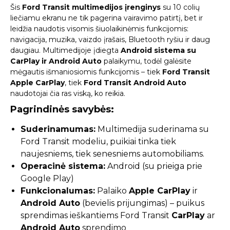
Šis
Ford Transit multimedijos įrenginys
su 10 colių
liečiamu ekranu ne tik pagerina vairavimo patirtį, bet ir
leidžia naudotis visomis šiuolaikinėmis funkcijomis:
navigacija, muzika, vaizdo įrašais, Bluetooth ryšiu ir daug
daugiau. Multimedijoje įdiegta
Android sistema su
CarPlay ir Android Auto
palaikymu, todėl galėsite
mėgautis išmaniosiomis funkcijomis – tiek
Ford Transit
Apple CarPlay
, tiek
Ford Transit Android Auto
naudotojai čia ras viską, ko reikia.
Pagrindinės savybės:
Suderinamumas:
Multimedija suderinama su
Ford Transit modeliu, puikiai tinka tiek
naujesniems, tiek senesniems automobiliams.
Operacinė sistema:
Android (su prieiga prie
Google Play)
Funkcionalumas:
Palaiko
Apple CarPlay
ir
Android Auto
(bevielis prijungimas) – puikus
sprendimas ieškantiems Ford Transit
CarPlay
ar
Android Auto
sprendimo