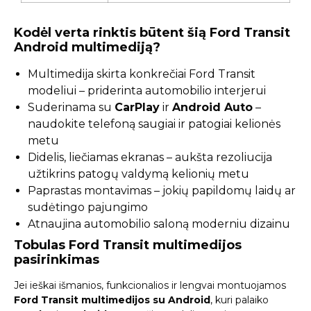
Kodėl verta rinktis būtent šią Ford Transit
Android multimediją?
Multimedija skirta konkrečiai Ford Transit
modeliui – priderinta automobilio interjerui
Suderinama su
CarPlay
ir
Android Auto
–
naudokite telefoną saugiai ir patogiai kelionės
metu
Didelis, liečiamas ekranas – aukšta rezoliucija
užtikrins patogų valdymą kelionių metu
Paprastas montavimas – jokių papildomų laidų ar
sudėtingo pajungimo
Atnaujina automobilio saloną moderniu dizainu
Tobulas Ford Transit multimedijos
pasirinkimas
Jei ieškai išmanios, funkcionalios ir lengvai montuojamos
Ford Transit multimedijos su Android
, kuri palaiko