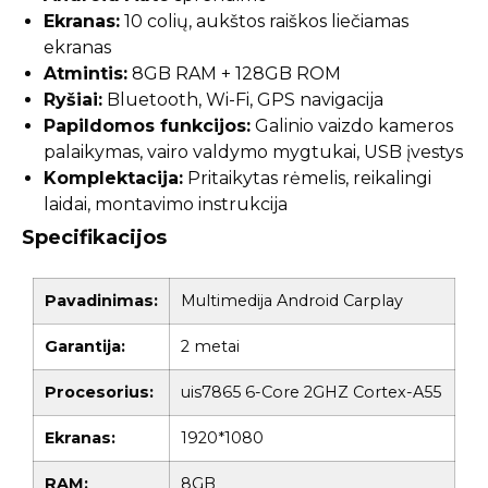
Ekranas:
10 colių, aukštos raiškos liečiamas
ekranas
Atmintis:
8GB RAM + 128GB ROM
Ryšiai:
Bluetooth, Wi-Fi, GPS navigacija
Papildomos funkcijos:
Galinio vaizdo kameros
palaikymas, vairo valdymo mygtukai, USB įvestys
Komplektacija:
Pritaikytas rėmelis, reikalingi
laidai, montavimo instrukcija
Specifikacijos
Pavadinimas:
Multimedija Android Carplay
Garantija:
2 metai
Procesorius:
uis7865 6-Core 2GHZ Cortex-A55
Ekranas:
1920*1080
RAM:
8GB