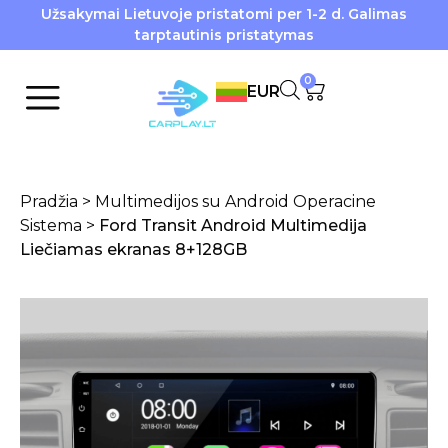
Užsakymai Lietuvoje pristatomi per 1-2 d. Galimas
tarptautinis pristatymas
0
EUR
Pradžia
>
Multimedijos su Android Operacine
Sistema
>
Ford Transit Android Multimedija
Liečiamas ekranas 8+128GB