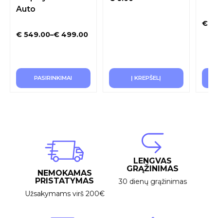
Auto
€
52
€
549.00
–
€
499.00
PASIRINKIMAI
Į KREPŠELĮ
LENGVAS
GRĄŽINIMAS
NEMOKAMAS
PRISTATYMAS
30 dienų grąžinimas
Užsakymams virš 200€