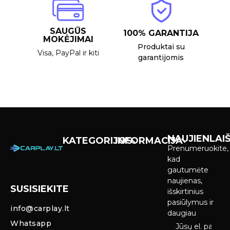
SAUGŪS
100% GARANTIJA
MOKĖJIMAI
Produktai su
Visa, PayPal ir kiti
garantijomis
NAUJIENLAIŠ
KATEGORIJOS
INFORMACIJA
Prenumeruokite,
Carplay &
Pirkimas ir
kad
Android Auto
pristatymas
gautumėte
Ekranai
naujienas,
SUSISIEKITE
Privatumo
išskirtinius
Priekinio
politika
pasiūlymus ir
info@carplay.lt
galinio vaizdo
daugiau
kameros ir
Prekių
Whatsapp