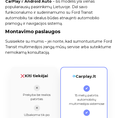
CarPlay
ir
Android Auto
– šis modelis yra vienas
populiariausių pasirinkimų Lietuvoje. Dėl savo
funkcionalumo ir suderinamumo su Ford Transit
automobiliu tai idealus būdas atnaujinti automobilio
pramogų ir navigacijos sistemą.
Montavimo paslaugos
Susisiekite su mumis
– jei norite, kad sumontuotume Ford
Transit multimedijos įrangą mūsų servise arba suteiktume
nemokamą konsultaciją.
Kiti tiekėjai
Carplay.lt
✕
✔
Prekyba be realios
15 metų patirtis
patirties
automobilių
multimedijos sistemose
✕
✔
Užsakoma tik po