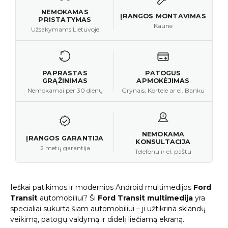
NEMOKAMAS
ĮRANGOS MONTAVIMAS
PRISTATYMAS
Kaune
Užsakymams Lietuvoje
PAPRASTAS
PATOGUS
GRĄŽINIMAS
APMOKĖJIMAS
Nemokamai per 30 dienų
Grynais, Kortele ar el. Banku
NEMOKAMA
ĮRANGOS GARANTIJA
KONSULTACIJA
2 metų garantija
Telefonu ir el. paštu
Ieškai patikimos ir modernios Android multimedijos
Ford
Transit
automobiliui? Ši
Ford Transit multimedija
yra
specialiai sukurta šiam automobiliui – ji užtikrina sklandų
veikimą, patogų valdymą ir didelį liečiamą ekraną.