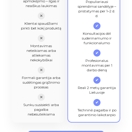
apmokėjimo – ilgas ir
Populiariausi
neaiškus laukimas
sprendimai sandėlyje –
pristatymas per 1–2 d.
✕
d.
Klientai spaudžiami
✔
pirkti bet kokį produktą
Konsultacijos dėl
✕
suderinamumo ir
funkcionalumo
Montavimas
neteikiamas arba
✔
atliekamas
nekokybiškai
Profesionalus
montavimas per 1
✕
darbo dieną
Formali garantija arba
✔
sudėtingas grąžinimo
procesas
Reali 2 metų garantija
Lietuvoje
✕
✔
Sunku susisiekti arba
pagalba
Techninė pagalba ir po
nebesuteikiama
garantinio laikotarpio