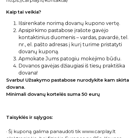
https://carplay.lt/kontaktai/
Kaip tai veikia?
Išsirenkate norimą dovanų kupono vertę.
Apsipirkimo pastabose įrašote gavėjo
kontaktinius duomenis – vardas, pavardė, tel.
nr., el. pašto adresas į kurį turime pristatyti
dovanų kuponą.
Apmokate Jums patogiu mokėjimo būdu.
Dovanos gavėjas džiaugiasi iš tiesų praktiška
dovana!
Svarbu! Užsakymo pastabose nurodykite kam skirta
dovana.
Minimali dovanų kortelės suma 50 eurų
Taisyklės ir sąlygos:
· Šį kuponą galima panaudoti tik www.carplay.lt