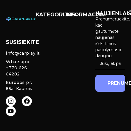
NAUJIENLAIŠ
KATEGORIJOS
INFORMACIJA
Prenumeruokite,
Carplay &
Pirkimas ir
kad
Android Auto
pristatymas
gautumėte
Ekranai
naujienas,
SUSISIEKITE
Privatumo
išskirtinius
Priekinio
politika
pasiūlymus ir
info@carplay.lt
galinio vaizdo
daugiau
kameros ir
Prekių
Whatsapp
sistemos
grąžinimas ir
+370 626
garantija
64282
Mercedes
Europos pr.
PRENUME
salono LED
85a, Kaunas
apšvietimas
Carplay ir
Android Auto
moduliai
originaliam
ekranui