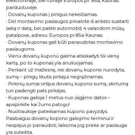
elektroninėje, bei fizinėje Europos pr. 85a, Kaunas
parduotuvėje.
· Dovanų kuponas į pinigus nekeičiamas.
· Dėl montavimo paslaugos privalote iš anksto susitarti
laiką ir datą, bei palikti automobilį 4 valandom mūsų
patalpose, adresu: Europos pr.85a Kaunas.
· Dovanų kuponas gali būti panaudotas montavimo
paslaugoms.
· Vienu dovanų kuponu galima atsiskaityti tik vieną
kartą, po to kuponas yra anuliuojamas.
· Perkant už mažesnę, nei dovanų kupone nurodyta,
sumą – pinigų likutis pirkėjui negrąžinamas.
· Pirkinių sumai viršijus dovanų kupono sumą, skirtumą
turi padengti pats pirkėjas.
· Kuponas galioja 1 metus nuo įsigijimo datos –
apsipirkite kai Jums patogu!
· Nuotraukoje pateikiamas kupono pavyzdys.
Pasibaigus dovanų kopono galiojimo terminui ir
nespėjus jo panaudoti, laikoma jog prekė ar paslauga
yra suteikta.