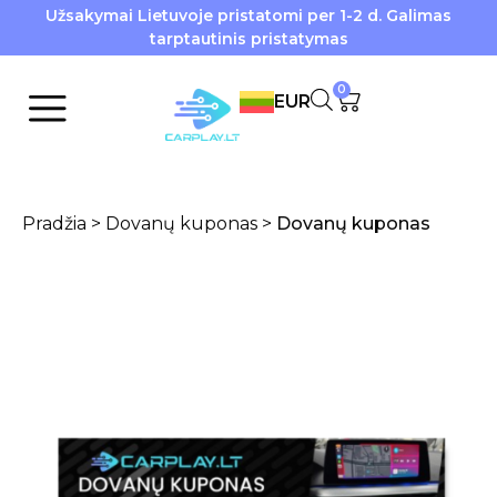
Užsakymai Lietuvoje pristatomi per 1-2 d. Galimas
tarptautinis pristatymas
0
EUR
Pradžia
>
Dovanų kuponas
>
Dovanų kuponas