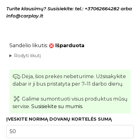
Turite klausimų? Susisiekite: tel.: +37062664282 arba
info@carplay.lt
Sandėlio likutis:
Išparduota
Rodyti likutį
Dėja, šios prekės nebeturime. Užsisakykite
dabar ir ji bus pristatyta per 7–11 darbo dienų.
Galime sumontuoti visus produktus mūsų
servise.
Susisiekite su mumis.
ĮVESKITE NORIMĄ DOVANŲ KORTELĖS SUMĄ