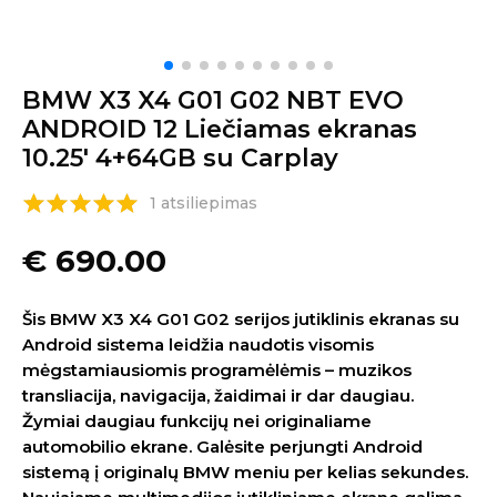
BMW X3 X4 G01 G02 NBT EVO
ANDROID 12 Liečiamas ekranas
10.25′ 4+64GB su Carplay
1 atsiliepimas
€
690.00
Šis BMW X3 X4 G01 G02 serijos jutiklinis ekranas su
Android sistema leidžia naudotis visomis
mėgstamiausiomis programėlėmis – muzikos
transliacija, navigacija, žaidimai ir dar daugiau.
Žymiai daugiau funkcijų nei originaliame
automobilio ekrane. Galėsite perjungti Android
sistemą į originalų BMW meniu per kelias sekundes.