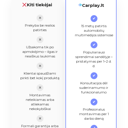
Kiti tiekėjai
Carplay.lt
✕
✔
Prekyba be realios
15 metų patirtis
patirties
automobilių
multimedijos sistemose
✕
✔
Užsakoma tik po
apmokėjimo – ilgas ir
Populiariausi
neaiškus laukimas
sprendimai sandėlyje –
pristatymas per 1–2 d.
✕
d.
Klientai spaudžiami
✔
pirkti bet kokį produktą
Konsultacijos dėl
✕
suderinamumo ir
funkcionalumo
Montavimas
neteikiamas arba
✔
atliekamas
nekokybiškai
Profesionalus
montavimas per 1
✕
darbo dieną
Formali garantija arba