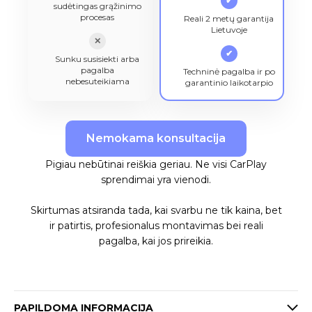
✔
sudėtingas grąžinimo
procesas
Reali 2 metų garantija
Lietuvoje
✕
✔
Sunku susisiekti arba
pagalba
Techninė pagalba ir po
nebesuteikiama
garantinio laikotarpio
Nemokama konsultacija
Pigiau nebūtinai reiškia geriau. Ne visi CarPlay
sprendimai yra vienodi.
Skirtumas atsiranda tada, kai svarbu ne tik kaina, bet
ir patirtis, profesionalus montavimas bei reali
pagalba, kai jos prireikia.
PAPILDOMA INFORMACIJA