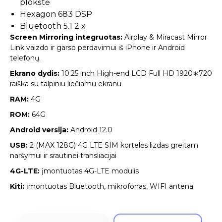
plokštė
Hexagon 683 DSP
Bluetooth 5.1 2 x
Screen Mirroring integruotas:
Airplay & Miracast Mirror
Link vaizdo ir garso perdavimui iš iPhone ir Android
telefonų.
Ekrano dydis:
10.25 inch High-end LCD Full HD 1920∗720
raiška su talpiniu liečiamu ekranu
RAM:
4G
ROM:
64G
Android versija:
Android 12.0
USB:
2 (MAX 128G) 4G LTE SIM kortelės lizdas greitam
naršymui ir srautinei transliacijai
4G-LTE:
įmontuotas 4G-LTE modulis
Kiti:
įmontuotas Bluetooth, mikrofonas, WIFI antena