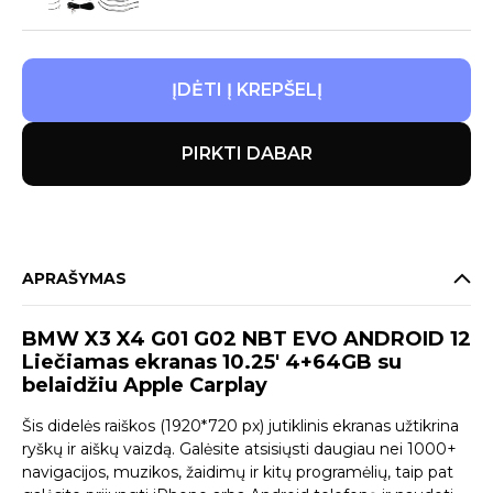
ĮDĖTI Į KREPŠELĮ
PIRKTI DABAR
APRAŠYMAS
BMW X3 X4 G01 G02 NBT EVO ANDROID 12
Liečiamas ekranas 10.25′ 4+64GB su
belaidžiu Apple Carplay
Šis didelės raiškos (1920*720 px) jutiklinis ekranas užtikrina
ryškų ir aiškų vaizdą. Galėsite atsisiųsti daugiau nei 1000+
navigacijos, muzikos, žaidimų ir kitų programėlių, taip pat