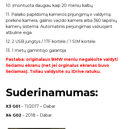
10. Įmontuota daugiau kaip 20 meniu kalbų.
11. Palaiko papildomą kameros prijungimą ir valdymą:
priekinė kamera, galinio vaizdo kamera arba 360 laipsnių
kamerų sistema. Automatinis perjungimas važiuojant
atbuline eiga.
12. 2 USB jungtys / 1TF kortelė / 1 SIM kortelė
13. 1 metų gamintojo garantija.
Pastaba: originalaus BMW meniu negalėsite valdyti
liečiamu ekranu (net jei orginalus ekranas buvo
liečiamas). Toliau valdysite su iDrive ratuku.
Suderinamumas:
X3 G01
– 11/2017 – Dabar
X4 G02
– 2018 – Dabar