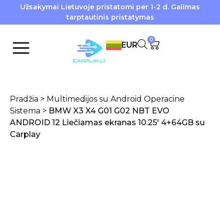
Užsakymai Lietuvoje pristatomi per 1-2 d. Galimas
tarptautinis pristatymas
0
EUR
Pradžia
>
Multimedijos su Android Operacine
Sistema
>
BMW X3 X4 G01 G02 NBT EVO
ANDROID 12 Liečiamas ekranas 10.25′ 4+64GB su
Carplay