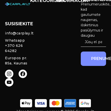
KATEGORIJOS
INFORMACIJA
Prenumeruokite,
Carplay &
Pirkimas ir
kad
Android Auto
pristatymas
gautumėte
Ekranai
naujienas,
SUSISIEKITE
Privatumo
išskirtinius
Priekinio
politika
pasiūlymus ir
info@carplay.lt
galinio vaizdo
daugiau
kameros ir
Prekių
Whatsapp
sistemos
grąžinimas ir
+370 626
garantija
64282
Mercedes
Europos pr.
PRENUME
salono LED
85a, Kaunas
apšvietimas
Carplay ir
Android Auto
moduliai
originaliam
ekranui