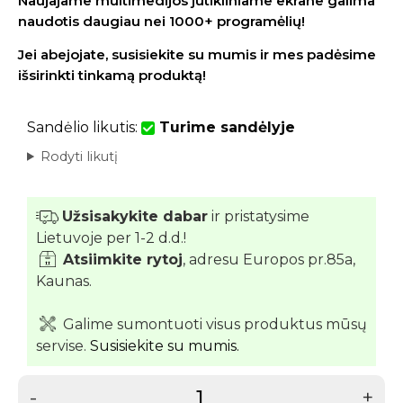
Naujajame multimedijos jutikliniame ekrane galima
naudotis daugiau nei 1000+ programėlių!
Jei abejojate, susisiekite su mumis ir mes padėsime
išsirinkti tinkamą produktą!
Sandėlio likutis:
Turime sandėlyje
Rodyti likutį
Užsisakykite dabar
ir pristatysime
Lietuvoje per 1-2 d.d.!
Atsiimkite rytoj
, adresu Europos pr.85a,
Kaunas.
Galime sumontuoti visus produktus mūsų
servise.
Susisiekite su mumis.
-
+