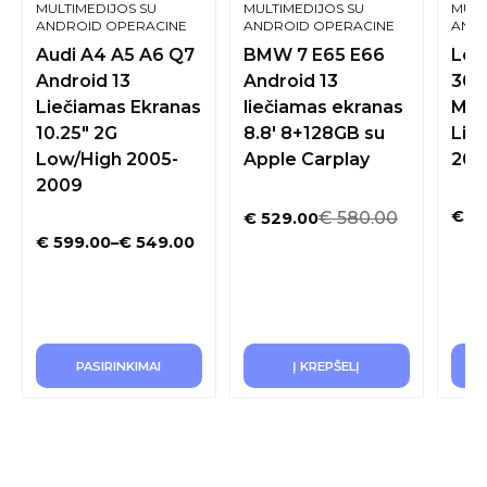
MULTIMEDIJOS SU
MULTIMEDIJOS SU
MULT
ANDROID OPERACINE
ANDROID OPERACINE
ANDR
SISTEMA
SISTEMA
SIST
Audi A4 A5 A6 Q7
BMW 7 E65 E66
Lex
Android 13
Android 13
300
Liečiamas Ekranas
liečiamas ekranas
Mul
10.25″ 2G
8.8′ 8+128GB su
Lie
Low/High 2005-
Apple Carplay
201
2009
€
84
€
580.00
€
529.00
€
599.00
–
€
549.00
PASIRINKIMAI
Į KREPŠELĮ