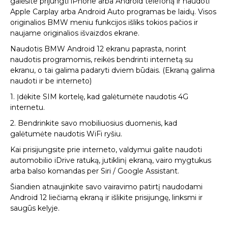
galėsite prijungti iPhone arba Android telefoną ir naudoti
Apple Carplay arba Android Auto programas be laidų. Visos
originalios BMW meniu funkcijos išliks tokios pačios ir
naujame originalios išvaizdos ekrane.
Naudotis BMW Android 12 ekranu paprasta, norint
naudotis programomis, reikės bendrinti internetą su
ekranu, o tai galima padaryti dviem būdais. (Ekraną galima
naudoti ir be interneto)
1. Įdėkite SIM kortelę, kad galėtumėte naudotis 4G
internetu.
2. Bendrinkite savo mobiliuosius duomenis, kad
galėtumėte naudotis WiFi ryšiu.
Kai prisijungsite prie interneto, valdymui galite naudoti
automobilio iDrive ratuką, jutiklinį ekraną, vairo mygtukus
arba balso komandas per Siri / Google Assistant.
Šiandien atnaujinkite savo vairavimo patirtį naudodami
Android 12 liečiamą ekraną ir išlikite prisijungę, linksmi ir
saugūs kelyje.