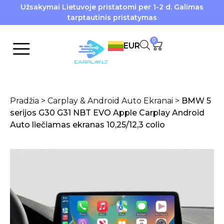
Užsakymai Lietuvoje pristatomi per 1-2 d. Galimas
tarptautinis pristatymas
0
EUR
Pradžia
>
Carplay & Android Auto Ekranai
>
BMW 5
serijos G30 G31 NBT EVO Apple Carplay Android
Auto liečiamas ekranas 10,25/12,3 colio