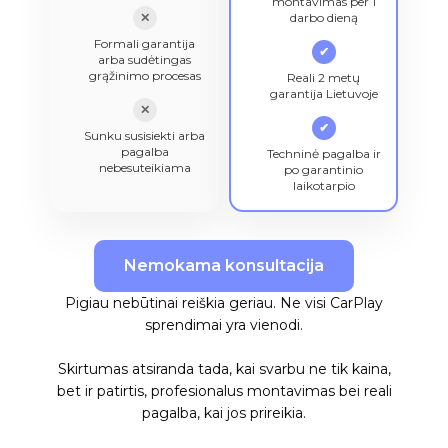
montavimas per 1
✕
darbo dieną
Formali garantija
✔
arba sudėtingas
grąžinimo procesas
Reali 2 metų
garantija Lietuvoje
✕
✔
Sunku susisiekti arba
pagalba
Techninė pagalba ir
nebesuteikiama
po garantinio
laikotarpio
Nemokama konsultacija
Pigiau nebūtinai reiškia geriau. Ne visi CarPlay
sprendimai yra vienodi.
Skirtumas atsiranda tada, kai svarbu ne tik kaina,
bet ir patirtis, profesionalus montavimas bei reali
pagalba, kai jos prireikia.