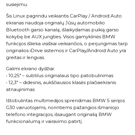
susiejimu.
Šis Linux pagrindu veikiantis CarPlay / Android Auto
ekranas naudoja originalų Jūsų automobilio
Bluetooth garso kanalą, išlaikydamas puikią garso
kokybę be AUX jungties. Visos gamyklinės BMW
funkcijos išlieka visiškai veikiančios, o perjungimas tarp
originalios iDrive sistemos ir CarPlay/Android Auto yra
greitas ir lengvas.
Galimi ekrano dydžiai:
• 10,25″ – subtilus originalaus tipo patobulinimas
• 12,3″ – didesnis, aukščiausios klasės plačiaekranis
atnaujinimas
Ištobulintas multimedijos sprendimas BMW 5 serijos
G30 vairuotojams, norintiems pažangios išmaniojo
telefono integracijos, išsaugant originalią BMW
funkcionalumą ir vairavimo patirtį.