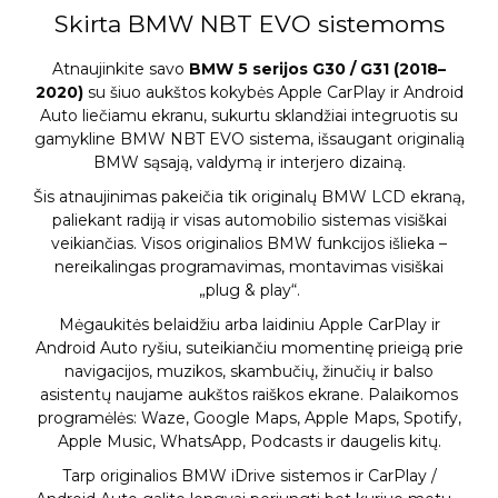
Skirta BMW NBT EVO sistemoms
Atnaujinkite savo
BMW 5 serijos G30 / G31 (2018–
2020)
su šiuo aukštos kokybės Apple CarPlay ir Android
Auto liečiamu ekranu, sukurtu sklandžiai integruotis su
gamykline BMW NBT EVO sistema, išsaugant originalią
BMW sąsają, valdymą ir interjero dizainą.
Šis atnaujinimas pakeičia tik originalų BMW LCD ekraną,
paliekant radiją ir visas automobilio sistemas visiškai
veikiančias. Visos originalios BMW funkcijos išlieka –
nereikalingas programavimas, montavimas visiškai
„plug & play“.
Mėgaukitės belaidžiu arba laidiniu Apple CarPlay ir
Android Auto ryšiu, suteikiančiu momentinę prieigą prie
navigacijos, muzikos, skambučių, žinučių ir balso
asistentų naujame aukštos raiškos ekrane. Palaikomos
programėlės: Waze, Google Maps, Apple Maps, Spotify,
Apple Music, WhatsApp, Podcasts ir daugelis kitų.
Tarp originalios BMW iDrive sistemos ir CarPlay /