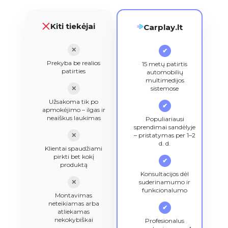
Kiti tiekėjai
Carplay.lt
✕
✔
Prekyba be realios
15 metų patirtis
patirties
automobilių
multimedijos
✕
sistemose
Užsakoma tik po
✔
apmokėjimo – ilgas ir
neaiškus laukimas
Populiariausi
sprendimai sandėlyje
✕
– pristatymas per 1–2
d. d.
Klientai spaudžiami
pirkti bet kokį
✔
produktą
Konsultacijos dėl
✕
suderinamumo ir
funkcionalumo
Montavimas
neteikiamas arba
✔
atliekamas
nekokybiškai
Profesionalus