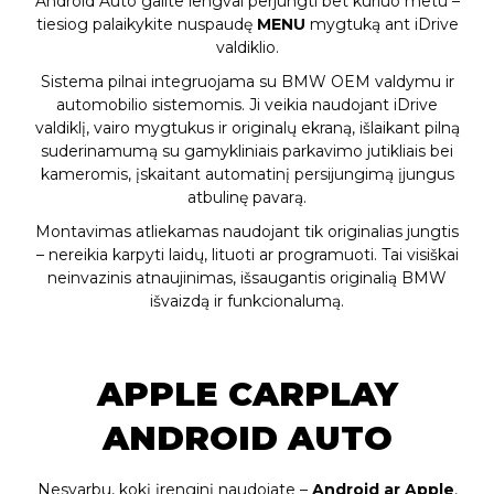
Android Auto galite lengvai perjungti bet kuriuo metu –
tiesiog palaikykite nuspaudę
MENU
mygtuką ant iDrive
valdiklio.
Sistema pilnai integruojama su BMW OEM valdymu ir
automobilio sistemomis. Ji veikia naudojant iDrive
valdiklį, vairo mygtukus ir originalų ekraną, išlaikant pilną
suderinamumą su gamykliniais parkavimo jutikliais bei
kameromis, įskaitant automatinį persijungimą įjungus
atbulinę pavarą.
Montavimas atliekamas naudojant tik originalias jungtis
– nereikia karpyti laidų, lituoti ar programuoti. Tai visiškai
neinvazinis atnaujinimas, išsaugantis originalią BMW
išvaizdą ir funkcionalumą.
APPLE CARPLAY
ANDROID AUTO
Nesvarbu, kokį įrenginį naudojate –
Android ar Apple
,