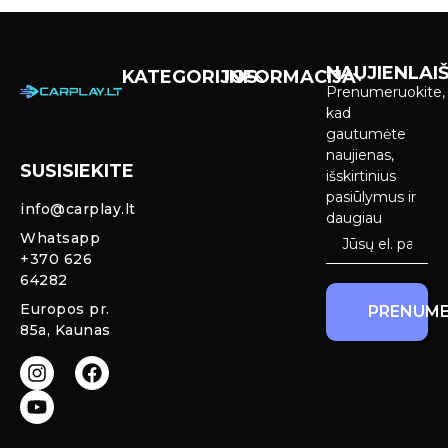
NAUJIENLAIŠ
KATEGORIJOS
INFORMACIJA
Prenumeruokite,
Carplay &
Pirkimas ir
kad
Android Auto
pristatymas
gautumėte
Ekranai
naujienas,
SUSISIEKITE
Privatumo
išskirtinius
Priekinio
politika
pasiūlymus ir
info@carplay.lt
galinio vaizdo
daugiau
kameros ir
Prekių
Whatsapp
sistemos
grąžinimas ir
+370 626
garantija
64282
Mercedes
Europos pr.
PRENUME
salono LED
85a, Kaunas
apšvietimas
Carplay ir
Android Auto
moduliai
originaliam