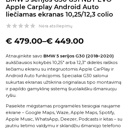
Apple Carplay Android Auto
liečiamas ekranas 10,25/12,3 colio
Nėra atsiliepimų
€
479.00
–
€
449.00
Atnaujinkite savo
BMW 5 serijos G30 (2018–2020)
aukščiausios kokybės 10,25″ arba 12,3″ didelės raiškos
liečiamu ekranu su integruotomis Apple CarPlay ir
Android Auto funkcijomis. Specialiai G30 salonui
sukurtas ekranas užtikrina originalaus tipo montavimą
ir papildo gamyklinę sistemą šiuolaikišku išmaniuoju
ryšiu.
Pasiekite mėgstamas programėles tiesiogiai naujame
ekrane – Google Maps, Waze, Apple Maps, Spotify,
Apple Music, WhatsApp, Deezer, Podcasts ir kitas – su
jautriu lietimo valdymu ir sklandžiu išmaniojo telefono