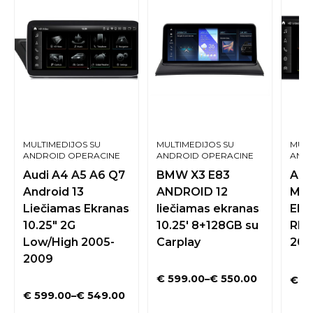
MULTIMEDIJOS SU
MULTIMEDIJOS SU
MULT
ANDROID OPERACINE
ANDROID OPERACINE
ANDR
SISTEMA
SISTEMA
SIST
Audi A4 A5 A6 Q7
BMW X3 E83
Aud
Android 13
ANDROID 12
Mul
Liečiamas Ekranas
liečiamas ekranas
Ekr
10.25″ 2G
10.25′ 8+128GB su
RMC
Low/High 2005-
Carplay
201
2009
€
599.00
–
€
550.00
€
49
€
599.00
–
€
549.00