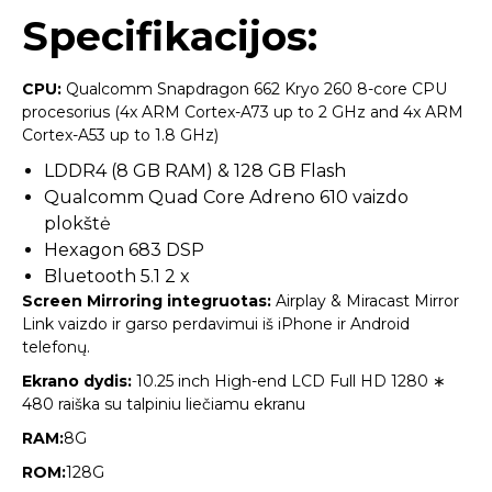
Specifikacijos:
CPU:
Qualcomm Snapdragon 662 Kryo 260 8-core CPU
procesorius (4x ARM Cortex-A73 up to 2 GHz and 4x ARM
Cortex-A53 up to 1.8 GHz)
LDDR4 (8 GB RAM) & 128 GB Flash
Qualcomm Quad Core Adreno 610 vaizdo
plokštė
Hexagon 683 DSP
Bluetooth 5.1 2 x
Screen Mirroring integruotas:
Airplay & Miracast Mirror
Link vaizdo ir garso perdavimui iš iPhone ir Android
telefonų.
Ekrano dydis:
10.25 inch High-end LCD Full HD 1280 ∗
480 raiška su talpiniu liečiamu ekranu
RAM:
8G
ROM:
128G