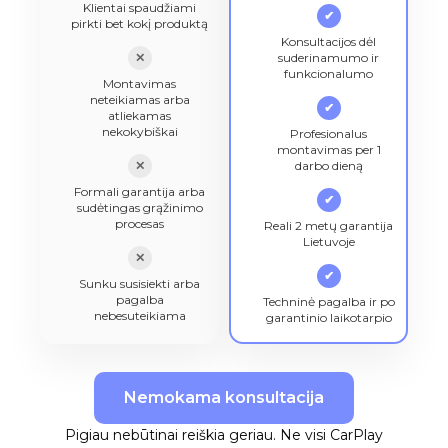
Klientai spaudžiami
✔
pirkti bet kokį produktą
Konsultacijos dėl
✕
suderinamumo ir
funkcionalumo
Montavimas
neteikiamas arba
✔
atliekamas
nekokybiškai
Profesionalus
montavimas per 1
✕
darbo dieną
Formali garantija arba
✔
sudėtingas grąžinimo
procesas
Reali 2 metų garantija
Lietuvoje
✕
✔
Sunku susisiekti arba
pagalba
Techninė pagalba ir po
nebesuteikiama
garantinio laikotarpio
Nemokama konsultacija
Pigiau nebūtinai reiškia geriau. Ne visi CarPlay