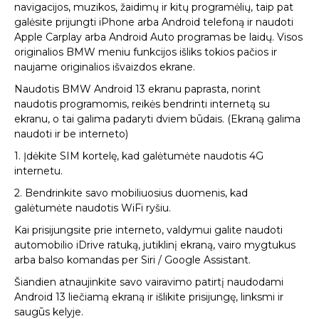
navigacijos, muzikos, žaidimų ir kitų programėlių, taip pat
galėsite prijungti iPhone arba Android telefoną ir naudoti
Apple Carplay arba Android Auto programas be laidų. Visos
originalios BMW meniu funkcijos išliks tokios pačios ir
naujame originalios išvaizdos ekrane.
Naudotis BMW Android 13 ekranu paprasta, norint
naudotis programomis, reikės bendrinti internetą su
ekranu, o tai galima padaryti dviem būdais. (Ekraną galima
naudoti ir be interneto)
1. Įdėkite SIM kortelę, kad galėtumėte naudotis 4G
internetu.
2. Bendrinkite savo mobiliuosius duomenis, kad
galėtumėte naudotis WiFi ryšiu.
Kai prisijungsite prie interneto, valdymui galite naudoti
automobilio iDrive ratuką, jutiklinį ekraną, vairo mygtukus
arba balso komandas per Siri / Google Assistant.
Šiandien atnaujinkite savo vairavimo patirtį naudodami
Android 13 liečiamą ekraną ir išlikite prisijungę, linksmi ir
saugūs kelyje.