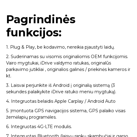
Pagrindinės
funkcijos:
1. Plug & Play, be kodavimo, nereikia pjaustyti laidų.
2. Suderinamas su visomis originaliomis OEM funkcijomis.
Vairo mygtukai, iDrive valdymo ratukas, originalūs
parkavimo jutikliai , originalios galinės / priekinės kameros ir
kt.
3. Laisvai perjunkite iš Android į originalią sistemą (3
sekundes palaikykite iDrive ratuko meniu mygtuką).
4. Integruotas belaidis Apple Carplay / Android Auto
5. Įmontuota GPS navigacijos sistema, GPS palaiko visas
žemėlapių programėles.
6. Integruotas 4G-LTE modulis.
7. Integruotas Bluetooth (laisvų rankų skambučiai ir garso