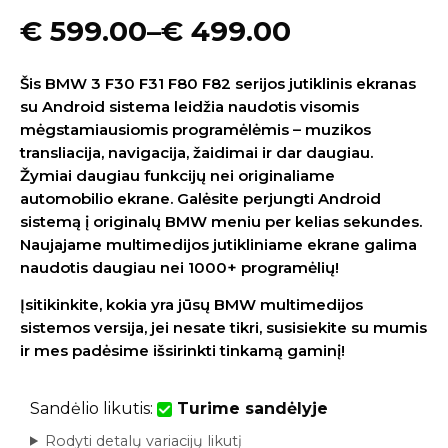
€
599.00
–
€
499.00
Šis BMW 3 F30 F31 F80 F82 serijos jutiklinis ekranas
su Android sistema leidžia naudotis visomis
mėgstamiausiomis programėlėmis – muzikos
transliacija, navigacija, žaidimai ir dar daugiau.
Žymiai daugiau funkcijų nei originaliame
automobilio ekrane. Galėsite perjungti Android
sistemą į originalų BMW meniu per kelias sekundes.
Naujajame multimedijos jutikliniame ekrane galima
naudotis daugiau nei 1000+ programėlių!
Įsitikinkite, kokia yra jūsų BMW multimedijos
sistemos versija, jei nesate tikri, susisiekite su mumis
ir mes padėsime išsirinkti tinkamą gaminį!
Sandėlio likutis:
Turime sandėlyje
Rodyti detalų variacijų likutį