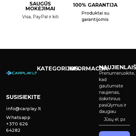
SAUGŪS
100% GARANTIJA
MOKĖJIMAI
Produktai su
Visa, PayPal ir kiti
garantijomis
NAUJIENLAIŠ
KATEGORIJOS
INFORMACIJA
Prenumeruokite,
Carplay &
Pirkimas ir
kad
Android Auto
pristatymas
gautumėte
Ekranai
naujienas,
SUSISIEKITE
Privatumo
išskirtinius
Priekinio
politika
pasiūlymus ir
info@carplay.lt
galinio vaizdo
daugiau
kameros ir
Prekių
Whatsapp
sistemos
grąžinimas ir
+370 626
garantija
64282