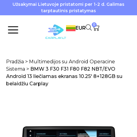
Užsakymai Lietuvoje pristatomi per 1-2 d. Galimas
tarptautinis pristatymas
0
EUR
Pradžia
>
Multimedijos su Android Operacine
Sistema
>
BMW 3 F30 F31 F80 F82 NBT/EVO
Android 13 liečiamas ekranas 10.25′ 8+128GB su
belaidžiu Carplay