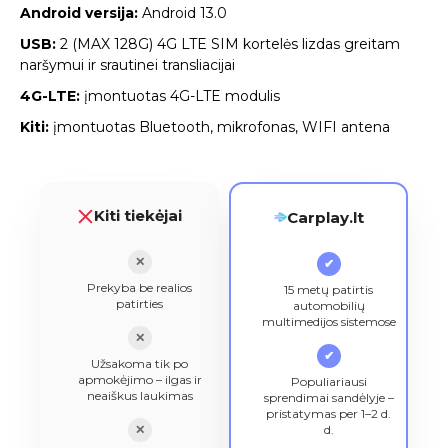
Android versija:
Android 13.0
USB:
2 (MAX 128G) 4G LTE SIM kortelės lizdas greitam
naršymui ir srautinei transliacijai
4G-LTE:
įmontuotas 4G-LTE modulis
Kiti:
įmontuotas Bluetooth, mikrofonas, WIFI antena
Kiti tiekėjai
Carplay.lt
✕
✔
Prekyba be realios
15 metų patirtis
patirties
automobilių
multimedijos sistemose
✕
✔
Užsakoma tik po
apmokėjimo – ilgas ir
Populiariausi
neaiškus laukimas
sprendimai sandėlyje –
pristatymas per 1–2 d.
✕
d.