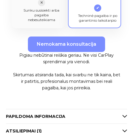
✕
✔
Sunku susisiekti arba
pagalba
Techninė pagalba ir po
nebesuteikiama
garantinio laikotarpio
Nemokama konsultacija
Pigiau nebūtinai reiškia geriau. Ne visi CarPlay
sprendimai yra vienodi.
Skirtumas atsiranda tada, kai svarbu ne tik kaina, bet
ir patirtis, profesionalus montavimas bei reali
pagalba, kai jos prireikia.
PAPILDOMA INFORMACIJA
ATSILIEPIMAI (1)