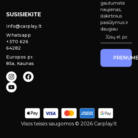
Android Auto
pristatymas
gautumėte
Ekranai
naujienas,
SUSISIEKITE
Privatumo
išskirtinius
Priekinio
politika
pasiūlymus ir
info@carplay.lt
galinio vaizdo
daugiau
kameros ir
Prekių
Whatsapp
sistemos
grąžinimas ir
+370 626
garantija
64282
Mercedes
Europos pr.
PRENUME
salono LED
85a, Kaunas
apšvietimas
Carplay ir
Android Auto
moduliai
originaliam
ekranui
Visos teisės saugomos © 2026 Carplay.lt