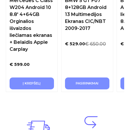
Mercedes C Class
BMW 5 GT F07
BMW
W204 Android 10
8+128GB Android
And
8.8′ 4+64GB
13 Multimedijos
lie
Orginalios
Ekranas CIC/NBT
8.8
išvaizdos
2009-2017
App
liečiamas ekranas
+ Belaidis Apple
€
650.00
€
529.00
€
52
Carplay
€
599.00
Į KREPŠELĮ
PASIRINKIMAI