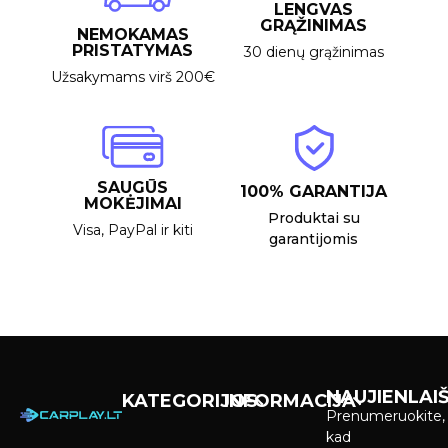
LENGVAS
GRĄŽINIMAS
NEMOKAMAS
PRISTATYMAS
30 dienų grąžinimas
Užsakymams virš 200€
SAUGŪS
100% GARANTIJA
MOKĖJIMAI
Produktai su
Visa, PayPal ir kiti
garantijomis
NAUJIENLAIŠ
KATEGORIJOS
INFORMACIJA
Prenumeruokite,
Carplay &
Pirkimas ir
kad