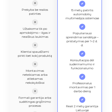
✕
✔
Prekyba be realios
15 metų patirtis
patirties
automobilių
multimedijos sistemose
✕
✔
Užsakoma tik po
apmokėjimo – ilgas ir
Populiariausi
neaiškus laukimas
sprendimai sandėlyje –
pristatymas per 1–2 d.
✕
d.
Klientai spaudžiami
✔
pirkti bet kokį produktą
Konsultacijos dėl
✕
suderinamumo ir
funkcionalumo
Montavimas
neteikiamas arba
✔
atliekamas
nekokybiškai
Profesionalus
montavimas per 1
✕
darbo dieną
Formali garantija arba
✔
sudėtingas grąžinimo
procesas
Reali 2 metų garantija
Lietuvoje