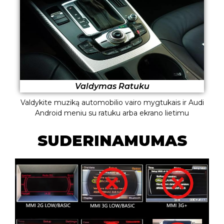
Valdymas Ratuku
Valdykite muziką automobilio vairo mygtukais ir Audi
Android meniu su ratuku arba ekrano lietimu
SUDERINAMUMAS