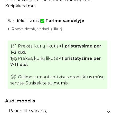
Kreipkites į mus
.
Sandėlio likutis:
Turime sandėlyje
Rodyti detalų variacijų likutį
Prekės, kurių likutis
>1 pristatysime per
1-2 d.d.
Prekės, kurių likutis
<1 pristatysime per
7-11 d.d.
Galime sumontuoti visus produktus mūsų
servise.
Susisiekite su mumis.
Audi modelis
Pasirinkite variantą