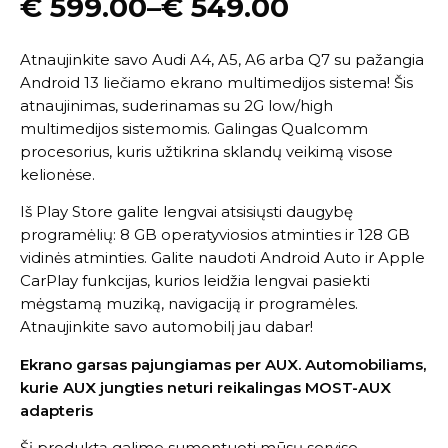
€
599.00
–
€
549.00
Atnaujinkite savo Audi A4, A5, A6 arba Q7 su pažangia
Android 13 liečiamo ekrano multimedijos sistema! Šis
atnaujinimas, suderinamas su 2G low/high
multimedijos sistemomis. Galingas Qualcomm
procesorius, kuris užtikrina sklandų veikimą visose
kelionėse.
Iš Play Store galite lengvai atsisiųsti daugybę
programėlių: 8 GB operatyviosios atminties ir 128 GB
vidinės atminties. Galite naudoti Android Auto ir Apple
CarPlay funkcijas, kurios leidžia lengvai pasiekti
mėgstamą muziką, navigaciją ir programėles.
Atnaujinkite savo automobilį jau dabar!
Ekrano garsas pajungiamas per AUX. Automobiliams,
kurie AUX jungties neturi reikalingas MOST-AUX
adapteris
Šį produktą galime sumontuoti mūsų servise.