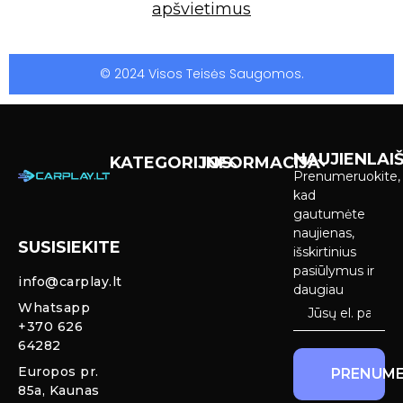
apšvietimus
© 2024 Visos Teisės Saugomos.
NAUJIENLAIŠ
KATEGORIJOS
INFORMACIJA
Prenumeruokite,
Carplay &
Pirkimas ir
kad
Android Auto
pristatymas
gautumėte
Ekranai
naujienas,
SUSISIEKITE
Privatumo
išskirtinius
Priekinio
politika
pasiūlymus ir
info@carplay.lt
galinio vaizdo
daugiau
kameros ir
Prekių
Whatsapp
sistemos
grąžinimas ir
+370 626
garantija
64282
Mercedes
Europos pr.
PRENUME
salono LED
85a, Kaunas
apšvietimas