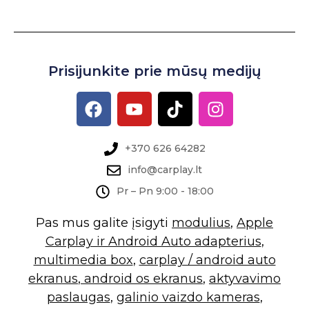
Prisijunkite prie mūsų medijų
+370 626 64282
info@carplay.lt
Pr – Pn 9:00 - 18:00
Pas mus galite įsigyti
modulius
,
Apple
Carplay ir Android Auto adapterius
,
multimedia box
,
carplay / android auto
ekranus
,
android os ekranus
,
aktyvavimo
paslaugas
,
galinio vaizdo kameras
,