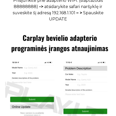
Prisijunkite prie adapterio WIFI. (slaptažodis
88888888)
->
atsidarykite safari naršyklę ir
suveskite šį adresą 192.168.1.101
– >
Spauskite
UPDATE