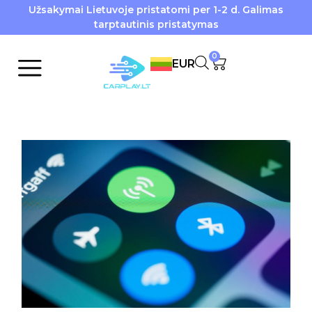
Užsakymai Lietuvoje pristatomi per 1-2 d. Galimas
tarptautinis pristatymas
0
EUR