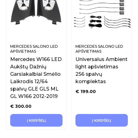
MERCEDES SALONO LED
MERCEDES SALONO LED
APŠVIETIMAS
APŠVIETIMAS
Mercedes W166 LED
Universalus Ambient
Aukštų Dažnių
light apšvietimas
Garsiakalbiai Smėlio
256 spalvų
Laikrodis 12/64
komplektas
spalvų GLE GLS ML
€
199.00
GL W166 2012-2019
€
300.00
Į KREPŠELĮ
Į KREPŠELĮ