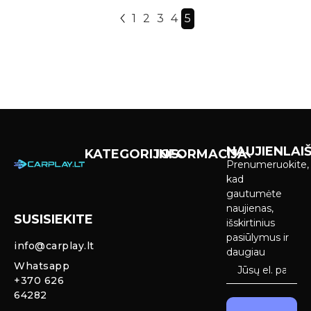
1
2
3
4
5
NAUJIENLAIŠ
KATEGORIJOS
INFORMACIJA
Prenumeruokite,
Carplay &
Pirkimas ir
kad
Android Auto
pristatymas
gautumėte
Ekranai
naujienas,
SUSISIEKITE
Privatumo
išskirtinius
Priekinio
politika
pasiūlymus ir
info@carplay.lt
galinio vaizdo
daugiau
kameros ir
Prekių
Whatsapp
sistemos
grąžinimas ir
+370 626
garantija
64282
Mercedes