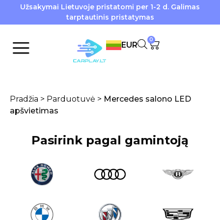
Užsakymai Lietuvoje pristatomi per 1-2 d. Galimas
tarptautinis pristatymas
0
EUR
Pradžia
>
Parduotuvė
>
Mercedes salono LED
apšvietimas
Pasirink pagal gamintoją