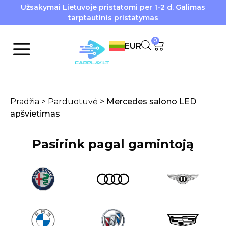
Užsakymai Lietuvoje pristatomi per 1-2 d. Galimas
tarptautinis pristatymas
0
EUR
Pradžia
>
Parduotuvė
>
Mercedes salono LED
apšvietimas
Pasirink pagal gamintoją