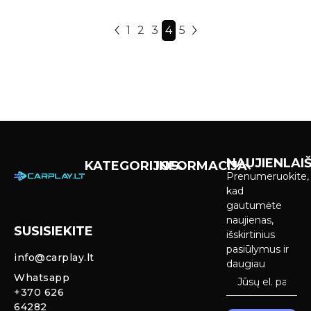
1
2
3
4
5
NAUJIENLAIŠ
KATEGORIJOS
INFORMACIJA
Prenumeruokite,
Carplay &
Pirkimas ir
kad
Android Auto
pristatymas
gautumėte
Ekranai
naujienas,
SUSISIEKITE
Privatumo
išskirtinius
Priekinio
politika
pasiūlymus ir
info@carplay.lt
galinio vaizdo
daugiau
kameros ir
Prekių
Whatsapp
sistemos
grąžinimas ir
+370 626
garantija
64282