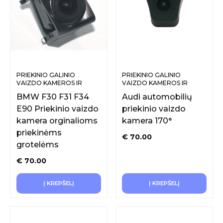
PRIEKINIO GALINIO
PRIEKINIO GALINIO
VAIZDO KAMEROS IR
VAIZDO KAMEROS IR
SISTEMOS
SISTEMOS
BMW F30 F31 F34
Audi automobilių
E90 Priekinio vaizdo
priekinio vaizdo
kamera orginalioms
kamera 170°
priekinėms
€
70.00
grotelėms
€
70.00
Į KREPŠELĮ
Į KREPŠELĮ