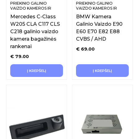
PRIEKINIO GALINIO
PRIEKINIO GALINIO
VAIZDO KAMEROS IR
VAIZDO KAMEROS IR
SISTEMOS
SISTEMOS
Mercedes C-Class
BMW Kamera
W205 CLA C117 CLS
Galinio Vaizdo E90
C218 galinio vaizdo
E60 E70 E82 E88
kamera bagažinės
CVBS / AHD
rankenai
€
69.00
€
79.00
Į KREPŠELĮ
Į KREPŠELĮ