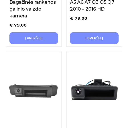
Bagažinės rankenos
A5 A6 A7 Q3 Q5 Q7
galinio vaizdo
2010 – 2016 HD
kamera
€
79.00
€
79.00
Į KREPŠELĮ
Į KREPŠELĮ