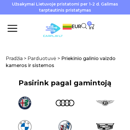
Užsakymai Lietuvoje pristatomi per 1-2 d. Galimas
tarptautinis pristatymas
0
EUR
Pradžia
>
Parduotuvė
>
Priekinio galinio vaizdo
kameros ir sistemos
Pasirink pagal gamintoją