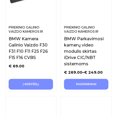
PRIEKINIO GALINIO
PRIEKINIO GALINIO
VAIZDO KAMEROS IR
VAIZDO KAMEROS IR
SISTEMOS
SISTEMOS
BMW Kamera
BMW Parkavimosi
Galinio Vaizdo F30
kamerų video
F31 F10 F11 F25 F26
modulis skirtas
F15 F16 CVBS
iDrive CIC/NBT
sistemoms
€
69.00
€
269.00
–
€
249.00
Į KREPŠELĮ
PASIRINKIMAI