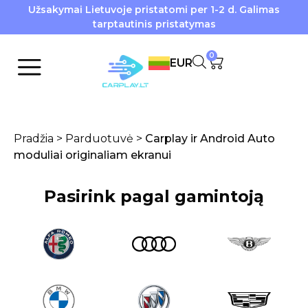
Užsakymai Lietuvoje pristatomi per 1-2 d. Galimas
tarptautinis pristatymas
0
EUR
Pradžia
>
Parduotuvė
>
Carplay ir Android Auto
moduliai originaliam ekranui
Pasirink pagal gamintoją