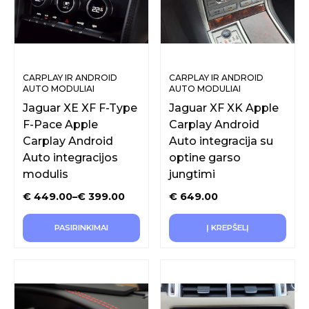
CARPLAY IR ANDROID
CARPLAY IR ANDROID
AUTO MODULIAI
AUTO MODULIAI
ORIGINALIAM EKRANUI
ORIGINALIAM EKRANUI
Jaguar XE XF F-Type
Jaguar XF XK Apple
F-Pace Apple
Carplay Android
Carplay Android
Auto integracija su
Auto integracijos
optine garso
modulis
jungtimi
€
449.00
–
€
399.00
€
649.00
PASIRINKIMAI
Į KREPŠELĮ