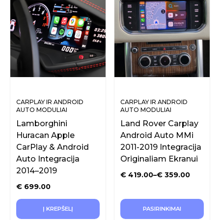
CARPLAY IR ANDROID
CARPLAY IR ANDROID
AUTO MODULIAI
AUTO MODULIAI
ORIGINALIAM EKRANUI
ORIGINALIAM EKRANUI
Lamborghini
Land Rover Carplay
Huracan Apple
Android Auto MMi
CarPlay & Android
2011-2019 Integracija
Auto Integracija
Originaliam Ekranui
2014–2019
€
419.00
–
€
359.00
€
699.00
Į KREPŠELĮ
PASIRINKIMAI