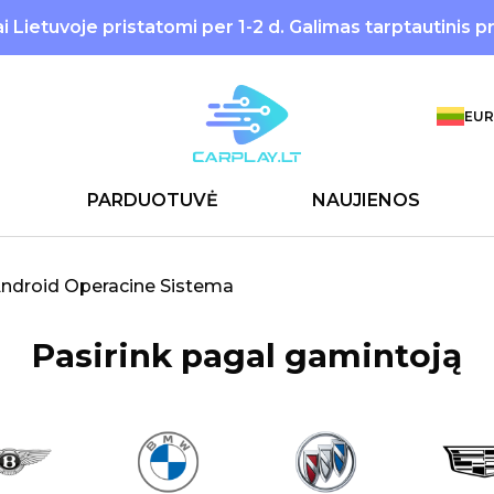
 Lietuvoje pristatomi per 1-2 d. Galimas tarptautinis p
EUR
PARDUOTUVĖ
NAUJIENOS
Android Operacine Sistema
Pasirink pagal gamintoją