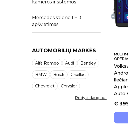
kameros ir sistemos
Mercedes salono LED
apšvietimas
AUTOMOBILIŲ MARKĖS
MULTIM
OPERAC
Alfa Romeo
Audi
Bentley
Volks
Andro
BMW
Buick
Cadillac
liečia
Chevrolet
Chrysler
Apple
Auto 
Rodyti daugiau
€
39