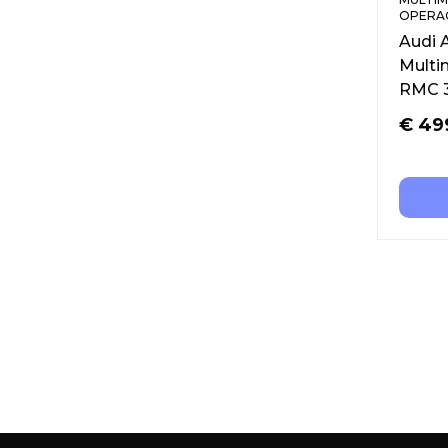
OPERAC
Audi 
Multi
RMC 3
€
49