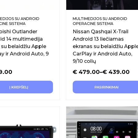
EDIJOS SU ANDROID
MULTIMEDIJOS SU ANDROID
INE SISTEMA
OPERACINE SISTEMA
bishi Outlander
Nissan Qashqai X-Trail
id 14 multimedija
Android 13 liečiamas
 su belaidžiu Apple
ekranas su belaidžiu Appl
y ir Android Auto, 9
CarPlay ir Android Auto,
9/10 colių
9.00
€
479.00
–
€
439.00
Į KREPŠELĮ
PASIRINKIMAI