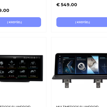
€
549.00
9.00
Į KREPŠELĮ
Į KREPŠELĮ
EDIJOS SU ANDROID
MULTIMEDIJOS SU ANDROID