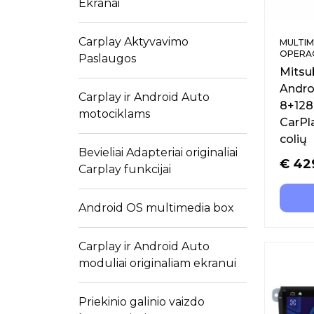
Ekranai
Carplay Aktyvavimo
MULTIM
OPERAC
Paslaugos
Mitsu
Andro
Carplay ir Android Auto
8+128
motociklams
CarPla
colių
Bevieliai Adapteriai originaliai
€
42
Carplay funkcijai
Android OS multimedia box
Carplay ir Android Auto
moduliai originaliam ekranui
Priekinio galinio vaizdo