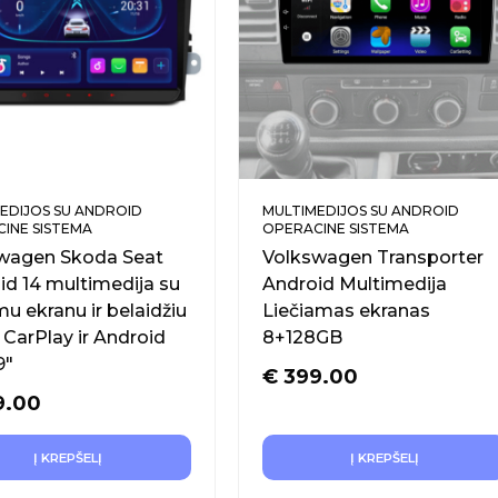
EDIJOS SU ANDROID
MULTIMEDIJOS SU ANDROID
INE SISTEMA
OPERACINE SISTEMA
wagen Skoda Seat
Volkswagen Transporter
id 14 multimedija su
Android Multimedija
mu ekranu ir belaidžiu
Liečiamas ekranas
 CarPlay ir Android
8+128GB
9″
€
399.00
9.00
Į KREPŠELĮ
Į KREPŠELĮ