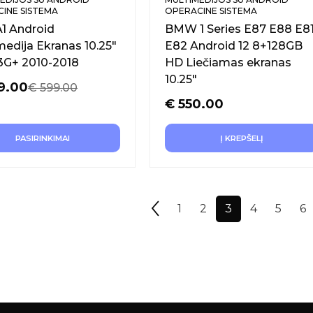
INE SISTEMA
OPERACINE SISTEMA
A1 Android
BMW 1 Series E87 E88 E8
medija Ekranas 10.25″
E82 Android 12 8+128GB
G+ 2010-2018
HD Liečiamas ekranas
10.25″
9.00
€
599.00
€
550.00
PASIRINKIMAI
Į KREPŠELĮ
1
2
3
4
5
6