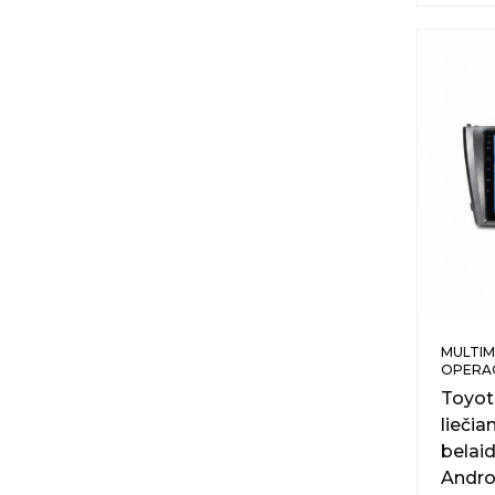
MULTIM
OPERAC
Toyot
lieči
belaid
Andro